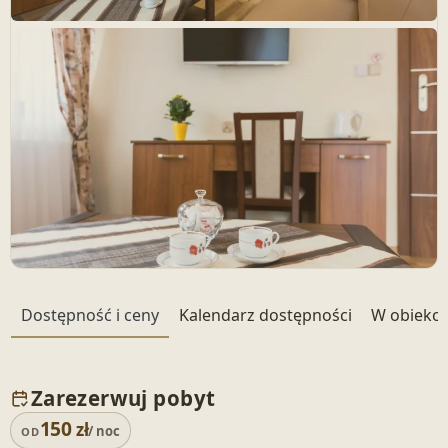
+ 3 zdjęć
Dostępność i ceny
Kalendarz dostępności
W obiekci
Zarezerwuj pobyt
150
zł
/ noc
OD