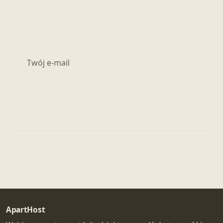
apartamentów.
Bez spamu: tylko to, co pomoże zaplanować wyjazd
w wybranej miejscowości.
Adres e-mail
Zapisz się
Zapisując się, akceptujesz otrzymywanie wiadomości marketingowych.
Zapoznaj się z naszą
polityką prywatności
.
ApartHost