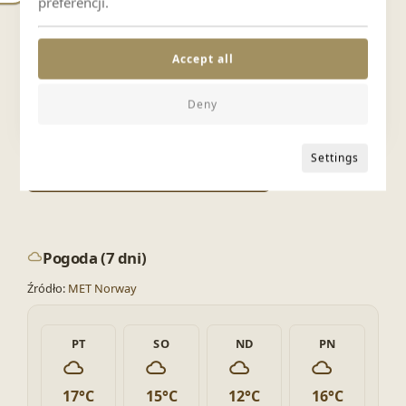
preferencji.
Accept all
Deny
Leaflet
|
©
OSM
©
CARTO
Settings
Nawiguj w Google Maps
Pogoda (7 dni)
Źródło:
MET Norway
PT
SO
ND
PN
17°C
15°C
12°C
16°C