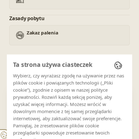
Zasady pobytu
Zakaz palenia
Ta strona używa ciasteczek
Lokalizacja i mapa
Wybierz, czy wyrażasz zgodę na używanie przez nas
Ul.nowotarska 38B , zakopane 34-500
plików cookie i powiązanych technologii („Pliki
cookie”), zgodnie z opisem w naszej polityce
WIDOK MAPY
Standard
Jasna
Ciemna
Teren
prywatności. Rozwiń każdą sekcję poniżej, aby
uzyskać więcej informacji. Możesz wrócić w
+
dowolnym momencie z tej samej przeglądarki
−
internetowej, aby zaktualizować swoje preferencje.
Pamiętaj, że zresetowanie plików cookie
przeglądarki spowoduje zresetowanie twoich