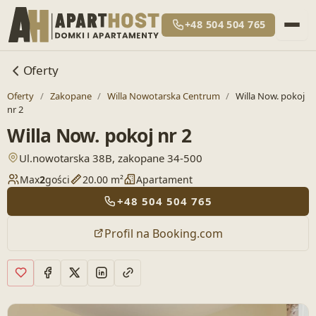
+48 504 504 765
Oferty
Oferty
/
Zakopane
/
Willa Nowotarska Centrum
/
Willa Now. pokoj
nr 2
Willa Now. pokoj nr 2
— otwiera lokalizację w Google Maps
Ul.nowotarska 38B, zakopane 34-500
Max
2
gości
20.00 m²
Apartament
+48 504 504 765
Profil na Booking.com
Dodaj do ulubionych