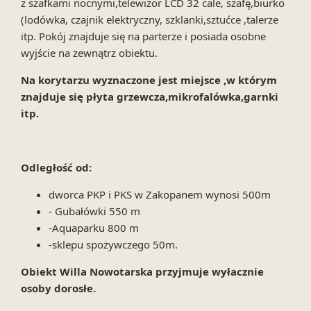
z szafkami nocnymi,telewizor LCD 32 cale, szafę,biurko
(lodówka, czajnik elektryczny, szklanki,sztućce ,talerze
itp. Pokój znajduje się na parterze i posiada osobne
wyjście na zewnątrz obiektu.
Na korytarzu wyznaczone jest miejsce ,w którym
znajduje się płyta grzewcza,mikrofalówka,garnki
itp.
Odległość od:
dworca PKP i PKS w Zakopanem wynosi 500m
- Gubałówki 550 m
-Aquaparku 800 m
-sklepu spożywczego 50m.
Obiekt Willa Nowotarska przyjmuje wyłacznie
osoby dorosłe.