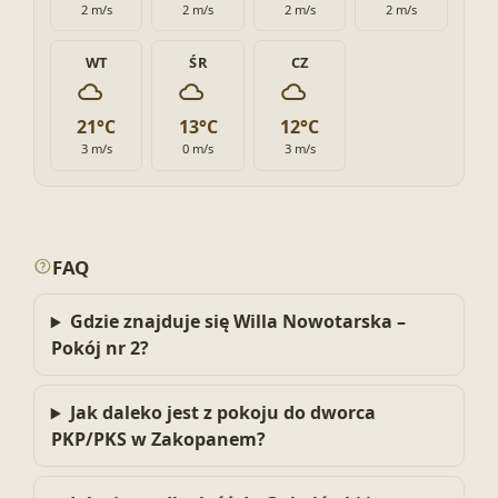
2 m/s
2 m/s
2 m/s
2 m/s
WT
ŚR
CZ
21°C
13°C
12°C
3 m/s
0 m/s
3 m/s
FAQ
Gdzie znajduje się Willa Nowotarska –
Pokój nr 2?
Jak daleko jest z pokoju do dworca
PKP/PKS w Zakopanem?