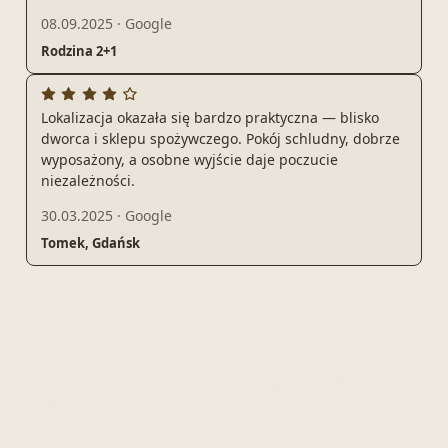
08.09.2025
·
Google
Rodzina 2+1
Lokalizacja okazała się bardzo praktyczna — blisko
dworca i sklepu spożywczego. Pokój schludny, dobrze
wyposażony, a osobne wyjście daje poczucie
niezależności.
30.03.2025
·
Google
Tomek, Gdańsk
Zapisz się i otrzymuj najlepsze
oferty na pobyt!
Promocje, wolne terminy i nowości w ofercie