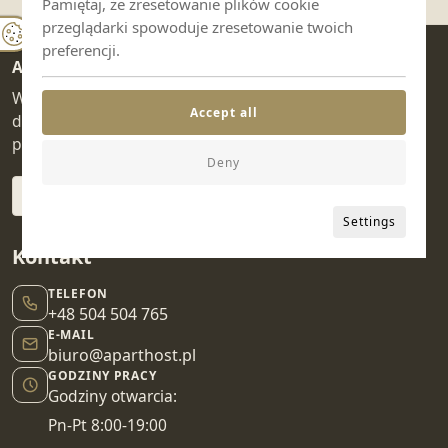
Pamiętaj, że zresetowanie plików cookie
przeglądarki spowoduje zresetowanie twoich
preferencji.
ApartHost
Wybierz apartament lub obiekt, sprawdź dostępność i
Accept all
dokończ rezerwację w sprawdzonym systemie
partnerskim.
Deny
Settings
Kontakt
TELEFON
+48 504 504 765
E-MAIL
biuro@aparthost.pl
GODZINY PRACY
Godziny otwarcia:
Pn-Pt 8:00-19:00