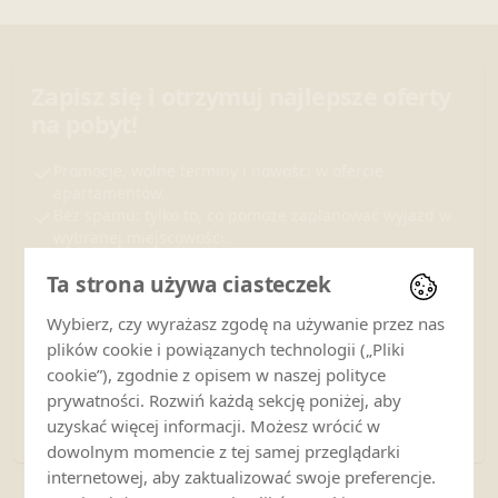
Zapisz się i otrzymuj najlepsze oferty
na pobyt!
Promocje, wolne terminy i nowości w ofercie
apartamentów.
Bez spamu: tylko to, co pomoże zaplanować wyjazd w
wybranej miejscowości.
Ta strona używa ciasteczek
Adres e-mail
Wybierz, czy wyrażasz zgodę na używanie przez nas
plików cookie i powiązanych technologii („Pliki
Zapisz się
cookie”), zgodnie z opisem w naszej polityce
prywatności. Rozwiń każdą sekcję poniżej, aby
Zapisując się, akceptujesz otrzymywanie wiadomości marketingowych.
uzyskać więcej informacji. Możesz wrócić w
Zapoznaj się z naszą
polityką prywatności
.
dowolnym momencie z tej samej przeglądarki
internetowej, aby zaktualizować swoje preferencje.