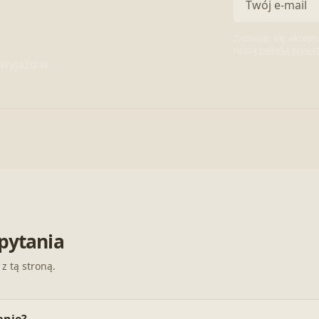
e
Zapisując się, akcep
naszą
polityką prywa
 wyjazd w
pytania
z tą stroną.
onie?