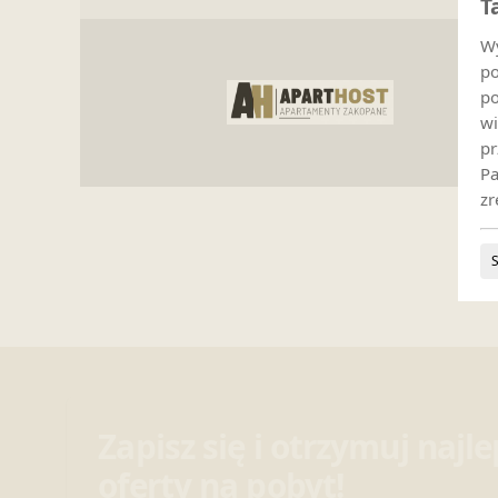
T
Wy
po
po
wi
pr
Pa
zr
Zapisz się i otrzymuj najl
oferty na pobyt!