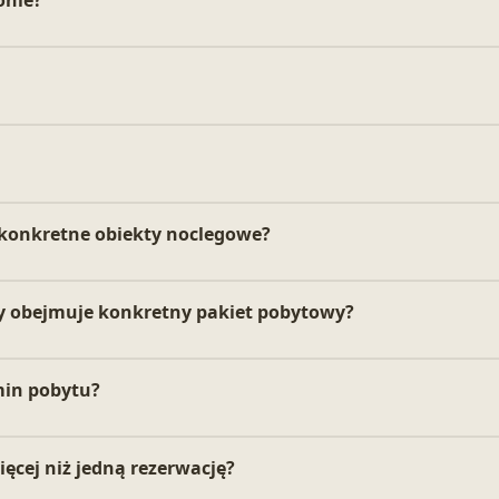
 konkretne obiekty noclegowe?
y obejmuje konkretny pakiet pobytowy?
min pobytu?
cej niż jedną rezerwację?