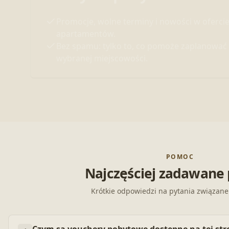
Promocje, wolne terminy i nowości w oferci
apartamentów.
Bez spamu: tylko to, co pomoże zaplanować
wybranej miejscowości.
POMOC
Najczęściej zadawane 
Krótkie odpowiedzi na pytania związane 
Czym są vouchery pobytowe dostępne na tej str