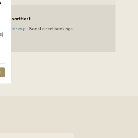
i
j
ej
l