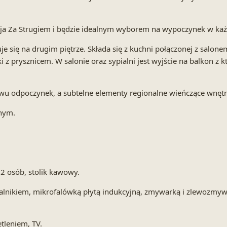
cja Za Strugiem i będzie idealnym wyborem na wypoczynek w ka
e się na drugim piętrze. Składa się z kuchni połączonej z salone
 z prysznicem. W salonie oraz sypialni jest wyjście na balkon z 
stwu odpoczynek, a subtelne elementy regionalne wieńczące wnę
nym.
 2 osób, stolik kawowy.
lnikiem, mikrofalówką płytą indukcyjną, zmywarką i zlewozmywa
etleniem, TV.