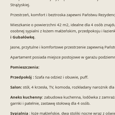
Strążyskiej.
Przestrzeń, komfort i beztroska zapewni Państwu Rezyden
Mieszkanie o powierzchni 42 m2, idealne dla 4 osób znajduj
osobnej sypialni z łożem małżeńskim, przedpokoju i łazienki
i Gubałówkę
.
Jasne, przytulne i komfortowe przestrzenie zapewnią Pań
Apartament posiada miejsce postojowe w garażu podziem
Pomieszczenia:
Przedpokój :
Szafa na odzież i obuwie, puff.
Salon:
stół, 4 krzesła, TV, komoda, rozkładany narożnik dla
Aneks kuchenny
: zabudowa kuchenna, lodówka z zamraża
garnki i patelnie, zastawę stołową dla 4 osób.
Sypialnia
: łoże małżeńskie, dwa stoliki nocne wraz z oświ