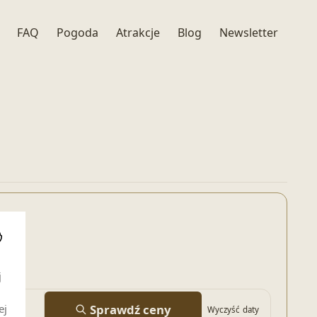
FAQ
Pogoda
Atrakcje
Blog
Newsletter
i
j
Sprawdź ceny
ej
Wyczyść daty