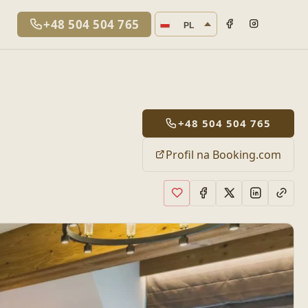
Język strony
+48 504 504 765
PL
+48 504 504 765
Profil na Booking.com
Dodaj do ulubionych