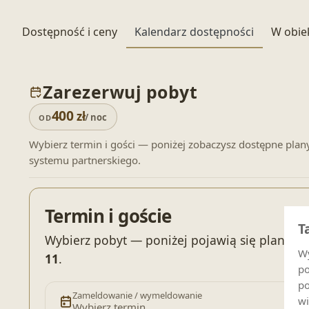
Dostępność i ceny
Kalendarz dostępności
W obie
Zarezerwuj pobyt
400
zł
/ noc
OD
Wybierz termin i gości — poniżej zobaczysz dostępne plan
systemu partnerskiego.
Termin i goście
T
Wybierz pobyt — poniżej pojawią się plany c
Wy
11
.
po
po
Zameldowanie / wymeldowanie
wi
Wybierz termin