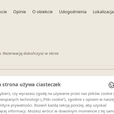
+ 23 zdjęć
kcie
Opinie
O obiekcie
Udogodnienia
Lokalizacja
y. Rezerwację dokończysz w oknie
a strona używa ciasteczek
enowe dla
Rezydencja Za Strugiem -Apartament nr
bierz, czy wyrażasz zgodę na używanie przez nas plików cookie 
wiązanych technologii („Pliki cookie”), zgodnie z opisem w nasze
lityce prywatności. Rozwiń każdą sekcję poniżej, aby uzyskać
Goście
ęcej informacji. Możesz wrócić w dowolnym momencie z tej sam
4 gości