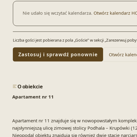
Nie udało się wczytać kalendarza.
Otwórz kalendarz H
Liczba gości jest pobierana z pola „Goście” w sekcji „Zarezerwuj po
Zastosuj i sprawdź ponownie
Otwórz kalen
O obiekcie
Apartament nr 11
Apartament nr 11 znajduje się w nowopowstałym kompleks
najsłynniejszą ulicę zimowej stolicy Podhala – Krupówki (
Nieopodal obiektu znajdują się również dwie stacje narcia