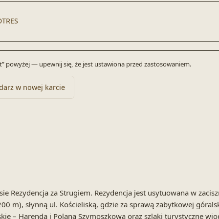
OTRES
byt” powyżej — upewnij się, że jest ustawiona przed zastosowaniem.
darz w nowej karcie
ie Rezydencja za Strugiem. Rezydencja jest usytuowana w zaci
1200 m), słynną ul. Kościeliską, gdzie za sprawą zabytkowej gór
rskie – Harenda i Polana Szymoszkowa oraz szlaki turystyczne wio