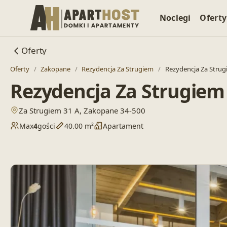
Noclegi
Oferty
Oferty
Oferty
/
Zakopane
/
Rezydencja Za Strugiem
/
Rezydencja Za Strug
Rezydencja Za Strugiem
— otwiera lokalizację w Google Maps
Za Strugiem 31 A, Zakopane 34-500
Max
4
gości
40.00 m²
Apartament