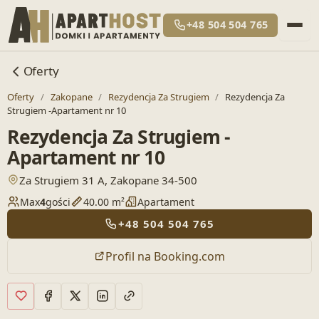
+48 504 504 765
Oferty
Oferty
/
Zakopane
/
Rezydencja Za Strugiem
/
Rezydencja Za
Strugiem -Apartament nr 10
Rezydencja Za Strugiem -
Apartament nr 10
— otwiera lokalizację w Google Maps
Za Strugiem 31 A, Zakopane 34-500
Max
4
gości
40.00 m²
Apartament
+48 504 504 765
Profil na Booking.com
Dodaj do ulubionych