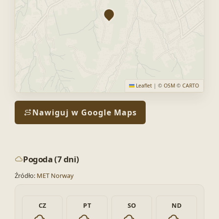
Leaflet
|
©
OSM
©
CARTO
Nawiguj w Google Maps
Pogoda (7 dni)
Źródło:
MET Norway
CZ
PT
SO
ND