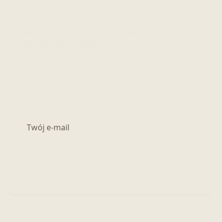
Zapisz się i otrzymuj najlepsze
oferty na pobyt!
Promocje, wolne terminy i nowości w ofercie
apartamentów.
Bez spamu: tylko to, co pomoże zaplanować wyjazd
w wybranej miejscowości.
Adres e-mail
Zapisz się
Zapisując się, akceptujesz otrzymywanie wiadomości marketingowych.
Zapoznaj się z naszą
polityką prywatności
.