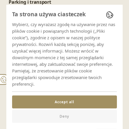
Parking i transport
Ta strona używa ciasteczek
Parking prywatny
Wybierz, czy wyrażasz zgodę na używanie przez nas
plików cookie i powiązanych technologii („Pliki
Dla rodzin
cookie”), zgodnie z opisem w naszej polityce
prywatności. Rozwiń każdą sekcję poniżej, aby
Łóżeczko dziecięce (odpłatnie)
uzyskać więcej informacji. Możesz wrócić w
dowolnym momencie z tej samej przeglądarki
internetowej, aby zaktualizować swoje preferencje.
Strefa zabaw dla dzieci
Pamiętaj, że zresetowanie plików cookie
przeglądarki spowoduje zresetowanie twoich
preferencji.
Zwierzęta
Accept all
Zwierzęta zabronione
Deny
Usługi