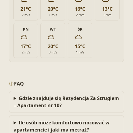
21°C
20°C
16°C
13°C
2 m/s
1 m/s
2 m/s
1 m/s
PN
WT
ŚR
17°C
20°C
15°C
2 m/s
3 m/s
1 m/s
FAQ
Gdzie znajduje się Rezydencja Za Strugiem
– Apartament nr 10?
Ile osób może komfortowo nocować w
apartamencie i jaki ma metraż?