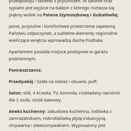
przedpokoju i łazienki z prysznicem. W salonie oraz
sypialni jest wyjście na balkon z którego roztacza się
piękny widok na
Polane Szymoszkową i Gubałówkę
.
Jasne, przytulne i komfortowe przestrzenie zapewnią
Państwu odpoczynek, a subtelne elementy regionalne
wieńczące wnętrza wprowadzą ducha Podhala.
Apartament posiada miejsce postojowe w garażu
podziemnym
.
Pomieszczenia:
Przedpokój :
Szafa na odzież i obuwie, puff.
Salon:
stół, 4 krzesła, TV, komoda, rozkładany narożnik
dla 2 osób, stolik kawowy.
Aneks kuchenny
: zabudowa kuchenna, lodówka z
zamrażalnikiem, mikrofalówką płytą indukcyjną,
zmywarką i zlewozmywakiem. Wyposażony jest