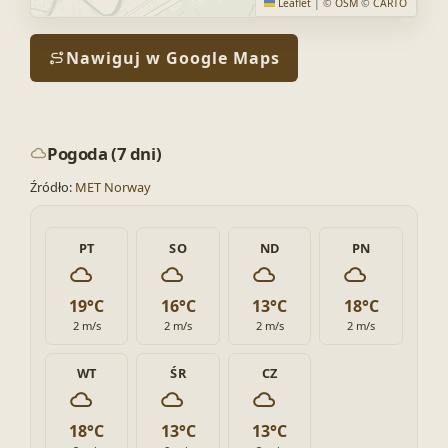
Leaflet
|
©
OSM
©
CARTO
Nawiguj w Google Maps
Pogoda (7 dni)
Źródło:
MET Norway
PT
SO
ND
PN
19°C
16°C
13°C
18°C
2 m/s
2 m/s
2 m/s
2 m/s
WT
ŚR
CZ
18°C
13°C
13°C