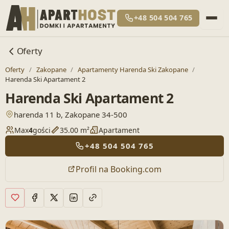
+48 504 504 765
Oferty
Oferty
/
Zakopane
/
Apartamenty Harenda Ski Zakopane
/
Harenda Ski Apartament 2
Harenda Ski Apartament 2
— otwiera lokalizację w Google Maps
harenda 11 b, Zakopane 34-500
Max
4
gości
35.00 m²
Apartament
+48 504 504 765
Profil na Booking.com
Dodaj do ulubionych