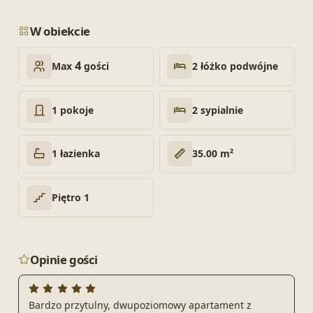
W obiekcie
4
2 łóżko podwójne
Max
gości
1 pokoje
2 sypialnie
1 łazienka
35.00 m²
Piętro 1
Opinie gości
Bardzo przytulny, dwupoziomowy apartament z