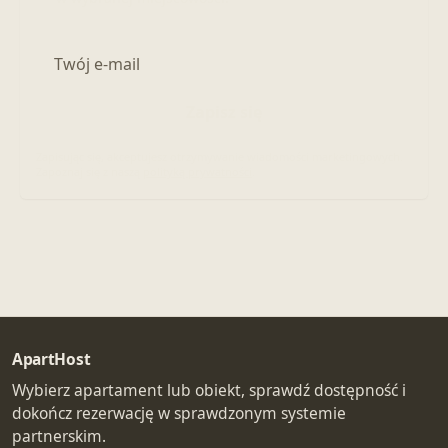
Adres e-mail
Zapisz się
Zapisując się, akceptujesz otrzymywanie wiadomości marketingowych.
Zapoznaj się z naszą
polityką prywatności
.
ApartHost
Wybierz apartament lub obiekt, sprawdź dostępność i
dokończ rezerwację w sprawdzonym systemie
partnerskim.