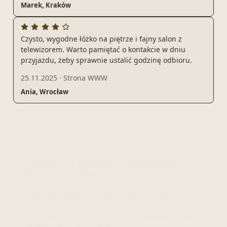
Marek, Kraków
Czysto, wygodne łóżko na piętrze i fajny salon z
telewizorem. Warto pamiętać o kontakcie w dniu
przyjazdu, żeby sprawnie ustalić godzinę odbioru.
25.11.2025
·
Strona WWW
Ania, Wrocław
Zapisz się i otrzymuj najlepsze
oferty na pobyt!
Promocje, wolne terminy i nowości w ofercie
apartamentów.
Bez spamu: tylko to, co pomoże zaplanować wyjazd
w wybranej miejscowości.