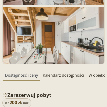
+ 22 zdjęć
Dostępność i ceny
Kalendarz dostępności
W obiekci
Zarezerwuj pobyt
200
zł
/ noc
OD