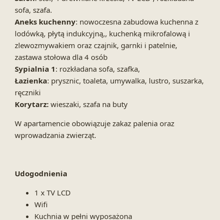
sofa, szafa.
Aneks kuchenny
: nowoczesna zabudowa kuchenna z
lodówką, płytą indukcyjną,, kuchenką mikrofalową i
zlewozmywakiem oraz czajnik, garnki i patelnie,
zastawa stołowa dla 4 osób
Sypialnia 1
: rozkładana sofa, szafka,
Łazienka
: prysznic, toaleta, umywalka, lustro, suszarka,
ręczniki
Korytarz:
wieszaki, szafa na buty
W apartamencie obowiązuje zakaz palenia oraz
wprowadzania zwierząt.
Udogodnienia
1 x TV LCD
Wifi
Kuchnia w pełni wyposażona