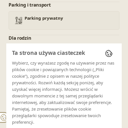
Parking i transport
Parking prywatny
Dla rodzin
Łóżeczko dziecięce (odpłatnie)
Ta strona używa ciasteczek
Wybierz, czy wyrażasz zgodę na używanie przez nas
plików cookie i powiązanych technologii („Pliki
Zwierzęta
cookie”), zgodnie z opisem w naszej polityce
prywatności. Rozwiń każdą sekcję poniżej, aby
Zwierzęta zabronione
uzyskać więcej informacji. Możesz wrócić w
dowolnym momencie z tej samej przeglądarki
internetowej, aby zaktualizować swoje preferencje.
Usługi
Pamiętaj, że zresetowanie plików cookie
przeglądarki spowoduje zresetowanie twoich
Śniadania
preferencji.