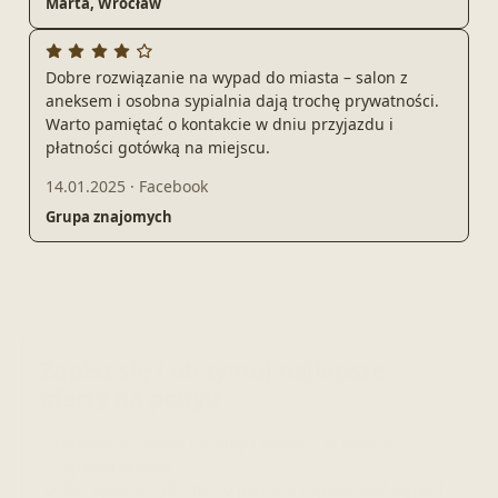
Marta, Wrocław
Dobre rozwiązanie na wypad do miasta – salon z
aneksem i osobna sypialnia dają trochę prywatności.
Warto pamiętać o kontakcie w dniu przyjazdu i
płatności gotówką na miejscu.
14.01.2025
·
Facebook
Grupa znajomych
Zapisz się i otrzymuj najlepsze
oferty na pobyt!
Promocje, wolne terminy i nowości w ofercie
apartamentów.
Bez spamu: tylko to, co pomoże zaplanować wyjazd