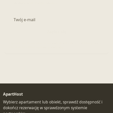
w wybranej miejscowości.
Adres e-mail
Zapisz się
Zapisując się, akceptujesz otrzymywanie wiadomości marketingowych.
Zapoznaj się z naszą
polityką prywatności
.
ApartHost
Wybierz apartament lub obiekt, sprawdź dostępność i
dokończ rezerwację w sprawdzonym systemie