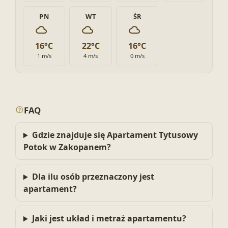
PN
WT
ŚR
16°C
22°C
16°C
1 m/s
4 m/s
0 m/s
FAQ
Gdzie znajduje się Apartament Tytusowy
Potok w Zakopanem?
Dla ilu osób przeznaczony jest
apartament?
Jaki jest układ i metraż apartamentu?