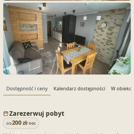
+ 11 zdjęć
Dostępność i ceny
Kalendarz dostępności
W obiekci
Zarezerwuj pobyt
200
zł
/ noc
OD