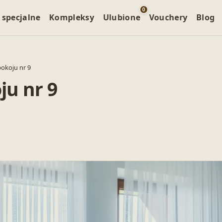
0
 specjalne
Kompleksy
Ulubione
Vouchery
Blog
okoju nr 9
u nr 9