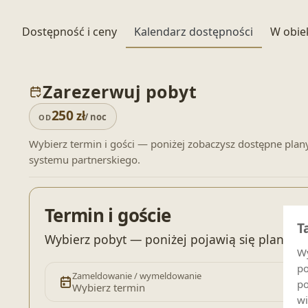
Dostępność i ceny
Kalendarz dostępności
W obie
Zarezerwuj pobyt
250
zł
/ noc
OD
Wybierz termin i gości — poniżej zobaczysz dostępne plan
systemu partnerskiego.
Termin i goście
T
Wybierz pobyt — poniżej pojawią się plany c
Wy
po
Zameldowanie / wymeldowanie
po
Wybierz termin
wi