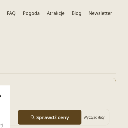
FAQ
Pogoda
Atrakcje
Blog
Newsletter
i
j
Sprawdź ceny
Wyczyść daty
ej