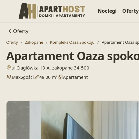
Noclegi
Oferty
Oferty
Oferty
/
Zakopane
/
Kompleks Oaza Spokoju
/
Apartament Oaza sp
Apartament Oaza spokoj
— otwiera lokalizację w Google Maps
ul.Ciagłówka 19 A, zakopane 34-500
Max
5
gości
48.00 m²
Apartament