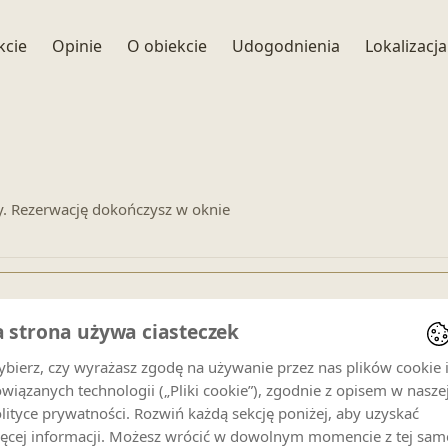
+ 13 zdjęć
kcie
Opinie
O obiekcie
Udogodnienia
Lokalizacja
y. Rezerwację dokończysz w oknie
a strona używa ciasteczek
enowe dla
Apartament Oaza spokoju nr 9
.
bierz, czy wyrażasz zgodę na używanie przez nas plików cookie 
wiązanych technologii („Pliki cookie”), zgodnie z opisem w nasze
Goście
lityce prywatności. Rozwiń każdą sekcję poniżej, aby uzyskać
5 gości
ęcej informacji. Możesz wrócić w dowolnym momencie z tej sam