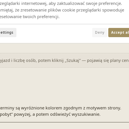
zeglądarki internetowej, aby zaktualizować swoje preferencje.
miętaj, że zresetowanie plików cookie przeglądarki spowoduje
esetowanie twoich preferencji.
Settings
Deny
Accept al
Ustaw daty powyżej
jazd i liczbę osób, potem kliknij „Szukaj” — pojawią się plany ce
ne terminy są wyróżnione kolorem zgodnym z motywem strony.
pobyt” powyżej, a potem odświeżyć wyszukiwanie.