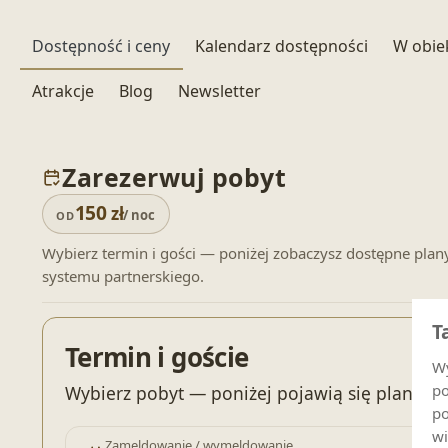
Dostępność i ceny
Kalendarz dostępności
W obie
Atrakcje
Blog
Newsletter
Zarezerwuj pobyt
150
zł
/ noc
OD
Wybierz termin i gości — poniżej zobaczysz dostępne plan
systemu partnerskiego.
T
Termin i goście
Wy
po
Wybierz pobyt — poniżej pojawią się plany c
po
wi
Zameldowanie / wymeldowanie