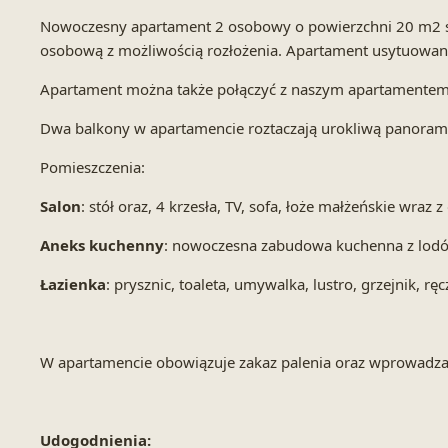
Nowoczesny apartament 2 osobowy o powierzchni 20 m2 skł
osobową z możliwością rozłożenia. Apartament usytuowany 
Apartament można także połączyć z naszym apartamentem n
Dwa balkony w apartamencie roztaczają urokliwą panoram
Pomieszczenia:
Salon
: stół oraz, 4 krzesła, TV, sofa, łoże małżeńskie wraz 
Aneks kuchenny
: nowoczesna zabudowa kuchenna z lodówk
Łazienka
: prysznic, toaleta, umywalka, lustro, grzejnik, rę
W apartamencie obowiązuje zakaz palenia oraz wprowadzan
Udogodnienia: