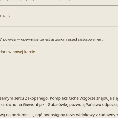
OTRES
byt” powyżej — upewnij się, że jest ustawiona przed zastosowaniem.
darz w nowej karcie
 w samym sercu Zakopanego. Kompleks Ciche Wzgórze znajduje si
ki zarówno na Giewont jak i Gubałówkę pozwolą Państwu odpocząć
ardową na poziomie -1, ogólnodostępny taras widokowy z cudow