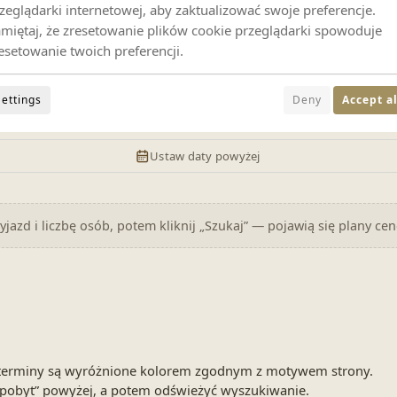
zeglądarki internetowej, aby zaktualizować swoje preferencje.
2 gości
miętaj, że zresetowanie plików cookie przeglądarki spowoduje
esetowanie twoich preferencji.
Settings
Deny
Accept al
Ustaw daty powyżej
jazd i liczbę osób, potem kliknij „Szukaj” — pojawią się plany ce
ne terminy są wyróżnione kolorem zgodnym z motywem strony.
pobyt” powyżej, a potem odświeżyć wyszukiwanie.