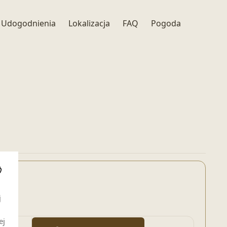
Udogodnienia
Lokalizacja
FAQ
Pogoda
i
j
ej