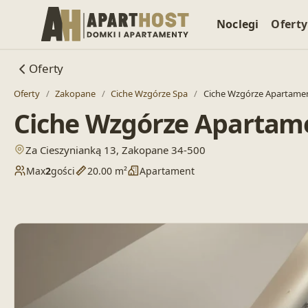
Noclegi
Oferty
Oferty
Oferty
/
Zakopane
/
Ciche Wzgórze Spa
/
Ciche Wzgórze Apartamen
Ciche Wzgórze Apartame
— otwiera lokalizację w Google Maps
Za Cieszynianką 13, Zakopane 34-500
Max
2
gości
20.00 m²
Apartament