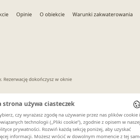
+ 11 zdjęć
kcie
Opinie
O obiekcie
Warunki zakwaterowania
y. Rezerwację dokończysz w oknie
a strona używa ciasteczek
bierz, czy wyrażasz zgodę na używanie przez nas plików cookie 
wiązanych technologii („Pliki cookie”), zgodnie z opisem w nasze
enowe dla
Ciche Wzgórze Apartament nr 10
.
lityce prywatności. Rozwiń każdą sekcję poniżej, aby uzyskać
ęcej informacji. Możesz wrócić w dowolnym momencie z tej sam
Goście