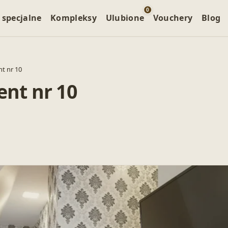
0
 specjalne
Kompleksy
Ulubione
Vouchery
Blog
t nr 10
nt nr 10