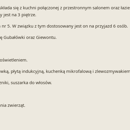
ada się z kuchni połączonej z przestronnym salonem oraz łazien
jest na 3 piętrze.
r 5. W związku z tym dostosowany jest on na przyjazd 6 osób.
ę Gubałówki oraz Giewontu.
z oświetleniem.
ą, płytą indukcyjną, kuchenką mikrofalową i zlewozmywakiem ora
czniki, suszarka do włosów.
ia zwierząt.