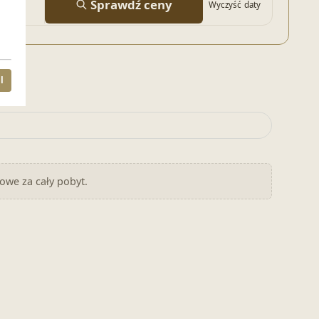
Sprawdź ceny
Wyczyść daty
l
nowe za cały pobyt.