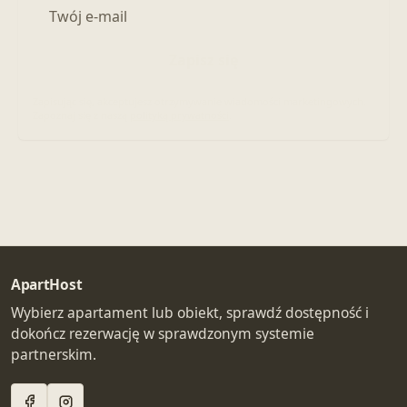
Adres e-mail
Zapisz się
Zapisując się, akceptujesz otrzymywanie wiadomości marketingowych.
Zapoznaj się z naszą
polityką prywatności
.
ApartHost
Wybierz apartament lub obiekt, sprawdź dostępność i
dokończ rezerwację w sprawdzonym systemie
partnerskim.