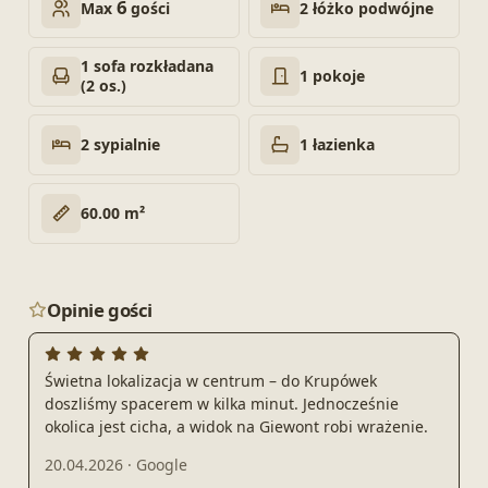
6
2 łóżko podwójne
Max
gości
1 sofa rozkładana
1 pokoje
(2 os.)
2 sypialnie
1 łazienka
60.00 m²
Opinie gości
Świetna lokalizacja w centrum – do Krupówek
doszliśmy spacerem w kilka minut. Jednocześnie
okolica jest cicha, a widok na Giewont robi wrażenie.
20.04.2026
·
Google