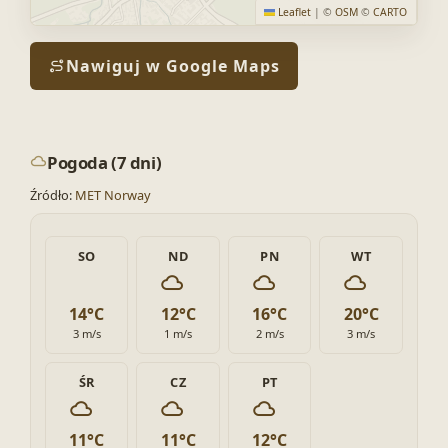
Leaflet
|
©
OSM
©
CARTO
Nawiguj w Google Maps
Pogoda (7 dni)
Źródło:
MET Norway
SO
ND
PN
WT
14°C
12°C
16°C
20°C
3 m/s
1 m/s
2 m/s
3 m/s
ŚR
CZ
PT
11°C
11°C
12°C