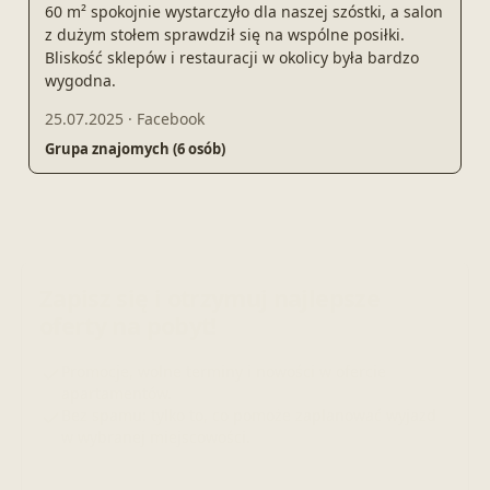
60 m² spokojnie wystarczyło dla naszej szóstki, a salon
z dużym stołem sprawdził się na wspólne posiłki.
Bliskość sklepów i restauracji w okolicy była bardzo
wygodna.
25.07.2025
·
Facebook
Grupa znajomych (6 osób)
Zapisz się i otrzymuj najlepsze
oferty na pobyt!
Promocje, wolne terminy i nowości w ofercie
apartamentów.
Bez spamu: tylko to, co pomoże zaplanować wyjazd
w wybranej miejscowości.