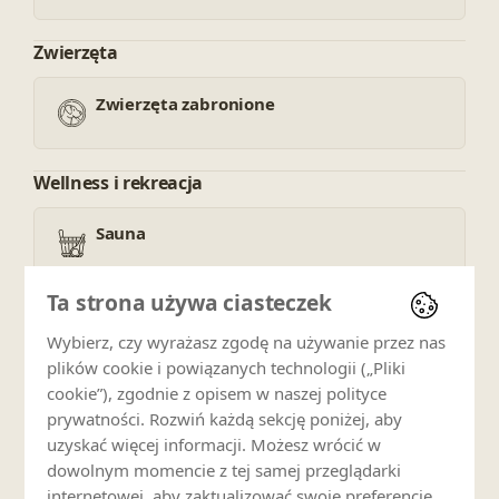
Zwierzęta
Zwierzęta zabronione
Wellness i rekreacja
Sauna
Ta strona używa ciasteczek
Jacuzzi
Wybierz, czy wyrażasz zgodę na używanie przez nas
plików cookie i powiązanych technologii („Pliki
cookie”), zgodnie z opisem w naszej polityce
Dostęp do SPA
prywatności. Rozwiń każdą sekcję poniżej, aby
uzyskać więcej informacji. Możesz wrócić w
dowolnym momencie z tej samej przeglądarki
Usługi
internetowej, aby zaktualizować swoje preferencje.