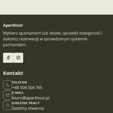
ApartHost
Wybierz apartament lub obiekt, sprawdź dostępność i
dokończ rezerwację w sprawdzonym systemie
partnerskim.
Kontakt
TELEFON
+48 504 504 765
E-MAIL
biuro@aparthost.pl
GODZINY PRACY
Godziny otwarcia: