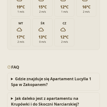
19°C
15°C
12°C
16°C
1 m/s
2 m/s
1 m/s
2 m/s
WT
ŚR
CZ
17°C
13°C
12°C
2 m/s
0 m/s
2 m/s
FAQ
Gdzie znajduje się Apartament Lucylla 1
Spa w Zakopanem?
Jak daleko jest z apartamentu na
Krupówki i do Skoczni Narciarskiej?