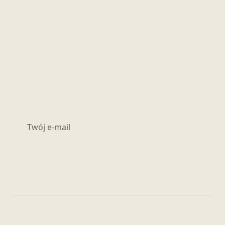
Zapisz się i otrzymuj najlepsze
oferty na pobyt!
Promocje, wolne terminy i nowości w ofercie
apartamentów.
Bez spamu: tylko to, co pomoże zaplanować wyjazd
w wybranej miejscowości.
Adres e-mail
Zapisz się
Zapisując się, akceptujesz otrzymywanie wiadomości marketingowych.
Zapoznaj się z naszą
polityką prywatności
.