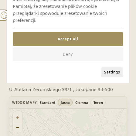
Pamiętaj, że zresetowanie plików cookie
Śniadania
przeglądarki spowoduje zresetowanie twoich
preferencji.
Zasady pobytu
Accept all
Zakaz palenia
Deny
Settings
Lokalizacja i mapa
Ul.Stefana Żeromskiego 33/1 , zakopane 34-500
WIDOK MAPY
Standard
Jasna
Ciemna
Teren
+
−