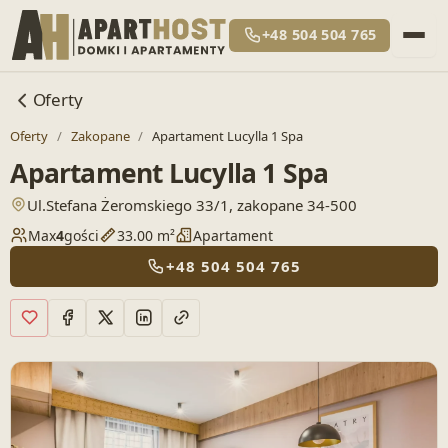
+48 504 504 765
Oferty
Oferty
/
Zakopane
/
Apartament Lucylla 1 Spa
Apartament Lucylla 1 Spa
— otwiera lokalizację w Google Maps
Ul.Stefana Żeromskiego 33/1, zakopane 34-500
Max
4
gości
33.00 m²
Apartament
+48 504 504 765
Dodaj do ulubionych