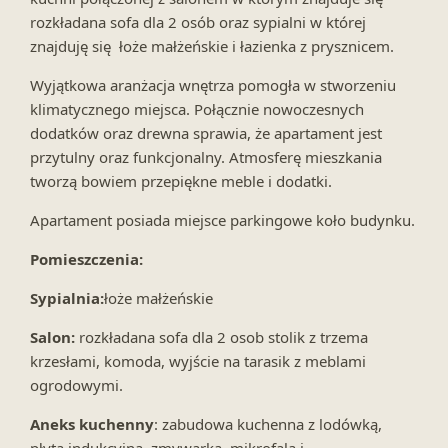
rozkładana sofa dla 2 osób oraz sypialni w której
znajduję się łoże małżeńskie i łazienka z prysznicem.
Wyjątkowa aranżacja wnętrza pomogła w stworzeniu
klimatycznego miejsca. Połącznie nowoczesnych
dodatków oraz drewna sprawia, że apartament jest
przytulny oraz funkcjonalny. Atmosferę mieszkania
tworzą bowiem przepiękne meble i dodatki.
Apartament posiada miejsce parkingowe koło budynku.
Pomieszczenia:
Sypialnia:
łoże małżeńskie
Salon:
rozkładana sofa dla 2 osob stolik z trzema
krzesłami, komoda, wyjście na tarasik z meblami
ogrodowymi.
Aneks kuchenny
: zabudowa kuchenna z lodówką,
płytą indukcyjną, zmywarką, mikrofalą i