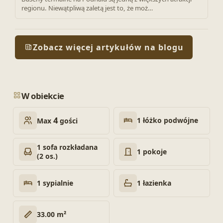
regionu. Niewątpliwą zaletą jest to, że moż…
Zobacz więcej artykułów na blogu
W obiekcie
4
1 łóżko podwójne
Max
gości
1 sofa rozkładana
1 pokoje
(2 os.)
1 sypialnie
1 łazienka
33.00 m²