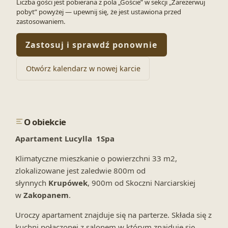
Liczba gości jest pobierana z pola „Goście” w sekcji „Zarezerwuj
pobyt” powyżej — upewnij się, że jest ustawiona przed
zastosowaniem.
Zastosuj i sprawdź ponownie
Otwórz kalendarz w nowej karcie
O obiekcie
Apartament Lucylla 1Spa
Klimatyczne mieszkanie o powierzchni 33 m2,
zlokalizowane jest zaledwie 800m od
słynnych
Krupówek
, 900m od Skoczni Narciarskiej
w
Zakopanem
.
Uroczy apartament znajduje się na parterze. Składa się z
kuchni połączonej z salonem w którym znajduje się