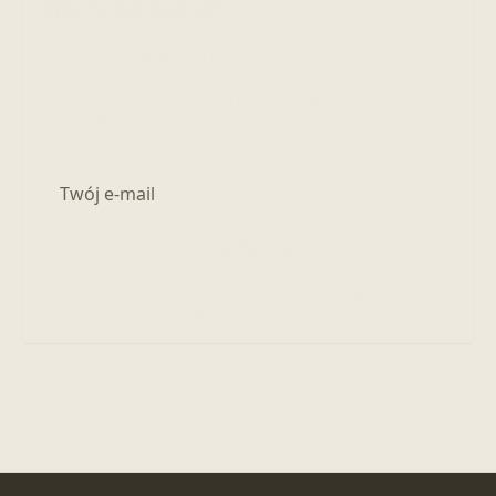
oferty na pobyt!
Promocje, wolne terminy i nowości w ofercie
apartamentów.
Bez spamu: tylko to, co pomoże zaplanować wyjazd
w wybranej miejscowości.
Adres e-mail
Zapisz się
Zapisując się, akceptujesz otrzymywanie wiadomości marketingowych.
Zapoznaj się z naszą
polityką prywatności
.