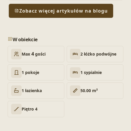
Zobacz więcej artykułów na blogu
W obiekcie
4
2 łóżko podwójne
Max
gości
1 pokoje
1 sypialnie
1 łazienka
50.00 m²
Piętro 4