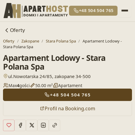
+48 504 504 765
Oferty
Oferty
/
Zakopane
/
Stara Polana Spa
/
Apartament Lodowy -
Stara Polana Spa
Apartament Lodowy - Stara
Polana Spa
— otwiera lokalizację w Google Maps
ul.Nowotarska 24/85, zakopane 34-500
Max
4
gości
50.00 m²
Apartament
+48 504 504 765
Profil na Booking.com
Dodaj do ulubionych