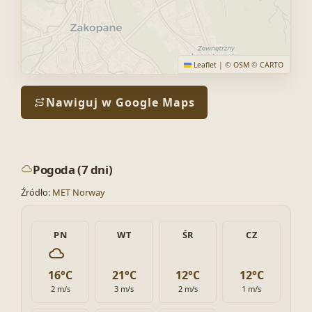
Leaflet
|
©
OSM
©
CARTO
Nawiguj w Google Maps
Pogoda (7 dni)
Źródło:
MET Norway
PN
WT
ŚR
CZ
16°C
21°C
12°C
12°C
2 m/s
3 m/s
2 m/s
1 m/s