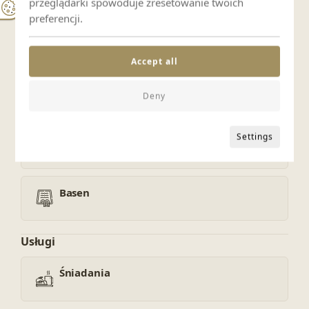
przeglądarki spowoduje zresetowanie twoich
Zwierzęta zabronione
preferencji.
Wellness i rekreacja
Accept all
Sauna
Deny
Settings
Jacuzzi
Basen
Usługi
Śniadania