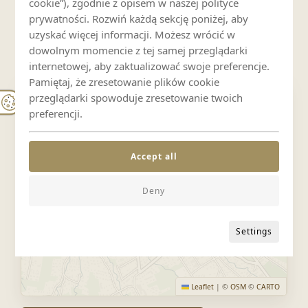
cookie”), zgodnie z opisem w naszej polityce
prywatności. Rozwiń każdą sekcję poniżej, aby
uzyskać więcej informacji. Możesz wrócić w
Lokalizacja i mapa
dowolnym momencie z tej samej przeglądarki
krupówki 48 b , Zakopane 34-500
internetowej, aby zaktualizować swoje preferencje.
Pamiętaj, że zresetowanie plików cookie
WIDOK MAPY
Standard
Jasna
Ciemna
Teren
przeglądarki spowoduje zresetowanie twoich
preferencji.
+
−
Accept all
Deny
Settings
Leaflet
|
©
OSM
©
CARTO