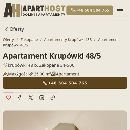
+48 504 504 765
Oferty
Oferty
/
Zakopane
/
Apartamenty Krupówki 48B
/
Apartament
Krupówki 48/5
Apartament Krupówki 48/5
— otwiera lokalizację w Google Maps
krupówki 48 b, Zakopane 34-500
Max
2
gości
25.00 m²
Apartament
+48 504 504 765
Dodaj do ulubionych