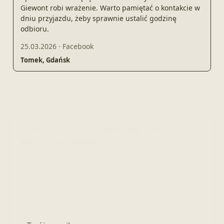
Giewont robi wrażenie. Warto pamiętać o kontakcie w
dniu przyjazdu, żeby sprawnie ustalić godzinę
odbioru.
25.03.2026
·
Facebook
Tomek, Gdańsk
Zapisz się i otrzymuj najlepsze
oferty na pobyt!
Promocje, wolne terminy i nowości w ofercie
apartamentów.
Bez spamu: tylko to, co pomoże zaplanować wyjazd
w wybranej miejscowości.
Adres e-mail