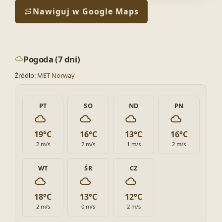
Nawiguj w Google Maps
Pogoda (7 dni)
Źródło:
MET Norway
PT
SO
ND
PN
19°C
16°C
13°C
16°C
2 m/s
2 m/s
1 m/s
2 m/s
WT
ŚR
CZ
18°C
13°C
12°C
2 m/s
0 m/s
2 m/s