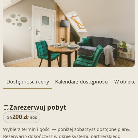
+ 21 zdjęć
Dostępność i ceny
Kalendarz dostępności
W obiekci
Zarezerwuj pobyt
200
zł
/ noc
OD
Wybierz termin i gości — poniżej zobaczysz dostępne plany.
Rezerwację dokończysz w oknie systemu partnerskiego.