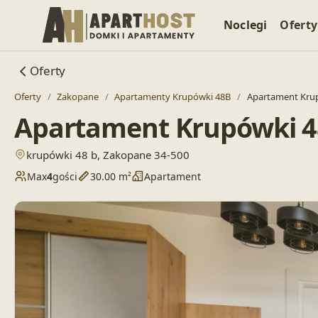
Noclegi
Oferty
Oferty
Oferty
/
Zakopane
/
Apartamenty Krupówki 48B
/
Apartament Kru
Apartament Krupówki 4
— otwiera lokalizację w Google Maps
krupówki 48 b, Zakopane 34-500
Max
4
gości
30.00 m²
Apartament