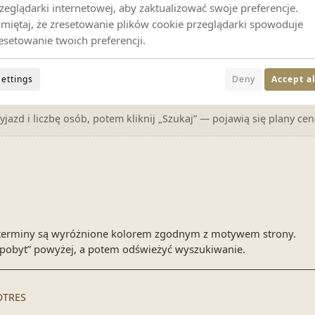
zeglądarki internetowej, aby zaktualizować swoje preferencje.
miętaj, że zresetowanie plików cookie przeglądarki spowoduje
esetowanie twoich preferencji.
Ustaw daty powyżej
Settings
Deny
Accept al
jazd i liczbę osób, potem kliknij „Szukaj” — pojawią się plany ce
ne terminy są wyróżnione kolorem zgodnym z motywem strony.
pobyt” powyżej, a potem odświeżyć wyszukiwanie.
OTRES