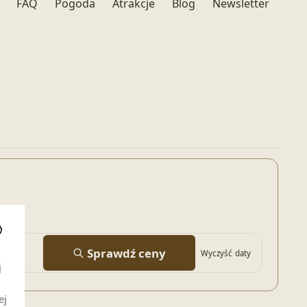
FAQ
Pogoda
Atrakcje
Blog
Newsletter
i
Sprawdź ceny
Wyczyść daty
j
ej