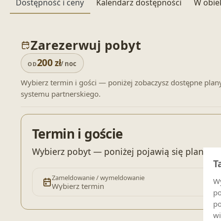
Dostępność i ceny
Kalendarz dostępności
W obie
Zarezerwuj pobyt
200
zł
/ noc
OD
Wybierz termin i gości — poniżej zobaczysz dostępne plan
systemu partnerskiego.
Termin i goście
Wybierz pobyt — poniżej pojawią się plany c
T
Zameldowanie / wymeldowanie
Wy
Wybierz termin
po
po
wi