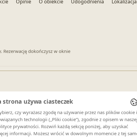
kcie
Opinie
O obiekcie
Udogodnienia
Lokalizacja
y. Rezerwację dokończysz w oknie
enowe dla
Apartament Krupówki 48/3
.
a strona używa ciasteczek
Goście
bierz, czy wyrażasz zgodę na używanie przez nas plików cookie 
4 gości
wiązanych technologii („Pliki cookie”), zgodnie z opisem w nasze
lityce prywatności. Rozwiń każdą sekcję poniżej, aby uzyskać
ęcej informacji. Możesz wrócić w dowolnym momencie z tej sam