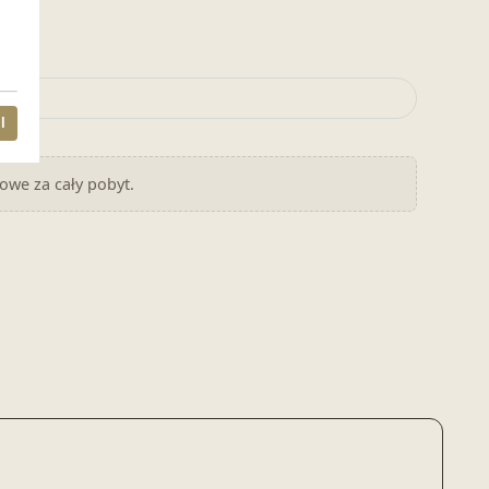
l
nowe za cały pobyt.