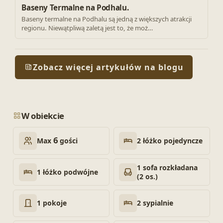
Baseny Termalne na Podhalu.
Baseny termalne na Podhalu są jedną z większych atrakcji
regionu. Niewątpliwą zaletą jest to, że moż…
Zobacz więcej artykułów na blogu
W obiekcie
6
2 łóżko pojedyncze
Max
gości
1 sofa rozkładana
1 łóżko podwójne
(2 os.)
1 pokoje
2 sypialnie