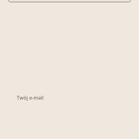
Zapisz się i otrzymuj najlepsze
oferty na pobyt!
Promocje, wolne terminy i nowości w ofercie
apartamentów.
Bez spamu: tylko to, co pomoże zaplanować wyjazd
w wybranej miejscowości.
Adres e-mail
Zapisz się
Zapisując się, akceptujesz otrzymywanie wiadomości marketingowych.
Zapoznaj się z naszą
polityką prywatności
.