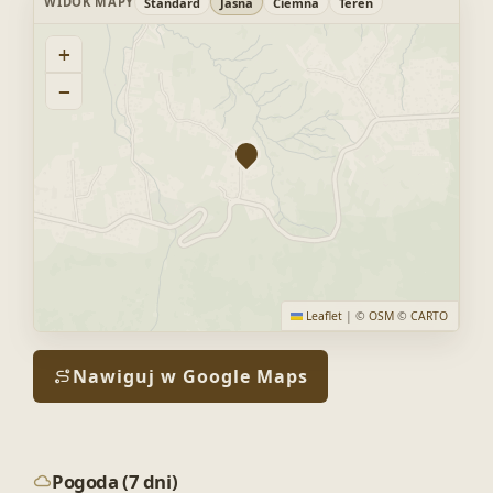
WIDOK MAPY
Standard
Jasna
Ciemna
Teren
+
−
Leaflet
|
©
OSM
©
CARTO
Nawiguj w Google Maps
Pogoda (7 dni)