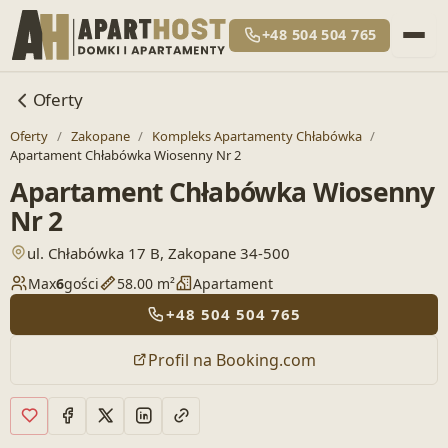
+48 504 504 765
Oferty
Oferty
/
Zakopane
/
Kompleks Apartamenty Chłabówka
/
Apartament Chłabówka Wiosenny Nr 2
Apartament Chłabówka Wiosenny
Nr 2
— otwiera lokalizację w Google Maps
ul. Chłabówka 17 B, Zakopane 34-500
Max
6
gości
58.00 m²
Apartament
+48 504 504 765
Profil na Booking.com
Dodaj do ulubionych