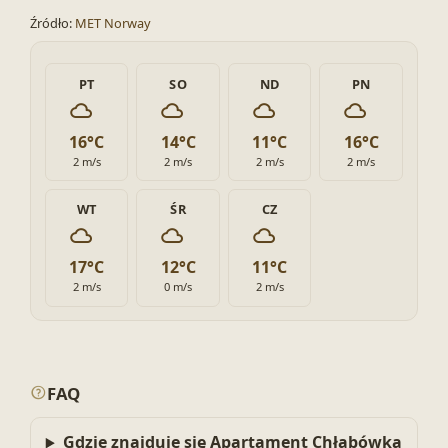
Źródło:
MET Norway
PT
SO
ND
PN
16°C
14°C
11°C
16°C
2 m/s
2 m/s
2 m/s
2 m/s
WT
ŚR
CZ
17°C
12°C
11°C
2 m/s
0 m/s
2 m/s
FAQ
Gdzie znajduje się Apartament Chłabówka