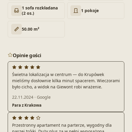
1 sofa rozkładana
1 pokoje
(2 os.)
50.00 m²
Opinie gości
Świetna lokalizacja w centrum — do Krupówek
mieliśmy dosłownie kilka minut spacerem. Wieczorami
było cicho, a widok na Giewont robi wrażenie.
22.11.2024
·
Google
Para z Krakowa
Przestronny apartament na parterze, wygodny dla
naszej trójki. Duży plus za w pełni wyposażoną