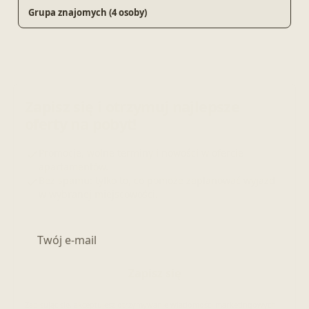
Grupa znajomych (4 osoby)
Zapisz się i otrzymuj najlepsze
oferty na pobyt!
Promocje, wolne terminy i nowości w ofercie
apartamentów.
Bez spamu: tylko to, co pomoże zaplanować wyjazd
w wybranej miejscowości.
Adres e-mail
Zapisz się
Zapisując się, akceptujesz otrzymywanie wiadomości marketingowych.