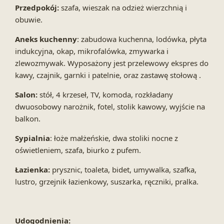
Przedpokój:
szafa, wieszak na odzież wierzchnią i
obuwie.
Aneks kuchenny
: zabudowa kuchenna, lodówka, płyta
indukcyjna, okap, mikrofalówka, zmywarka i
zlewozmywak. Wyposażony jest przelewowy ekspres do
kawy, czajnik, garnki i patelnie, oraz zastawę stołową .
Salon:
stół, 4 krzeseł, TV, komoda, rozkładany
dwuosobowy narożnik, fotel, stolik kawowy, wyjście na
balkon.
Sypialnia
: łoże małżeńskie, dwa stoliki nocne z
oświetleniem, szafa, biurko z pufem.
Łazienka:
prysznic, toaleta, bidet, umywalka, szafka,
lustro, grzejnik łazienkowy, suszarka, ręczniki, pralka.
Udogodnienia: