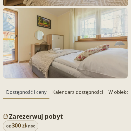
+ 18 zdjęć
Dostępność i ceny
Kalendarz dostępności
W obiekci
Zarezerwuj pobyt
300
zł
/ noc
OD