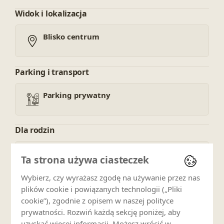
Widok i lokalizacja
Blisko centrum
Parking i transport
Parking prywatny
Dla rodzin
Łóżeczko dziecięce (odpłatnie)
Ta strona używa ciasteczek
Wybierz, czy wyrażasz zgodę na używanie przez nas
Zwierzęta
plików cookie i powiązanych technologii („Pliki
cookie”), zgodnie z opisem w naszej polityce
Zwierzęta zabronione
prywatności. Rozwiń każdą sekcję poniżej, aby
uzyskać więcej informacji. Możesz wrócić w