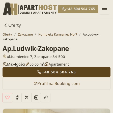
+48 504 504 765
Oferty
Oferty
/
Zakopane
/
Kompleks Kamieniec No 7
/
Ap.Ludwik-
Zakopane
Ap.Ludwik-Zakopane
— otwiera lokalizację w Google Maps
ul.Kamieniec 7, Zakopane 34-500
Max
4
gości
50.00 m²
Apartament
+48 504 504 765
Profil na Booking.com
Dodaj do ulubionych