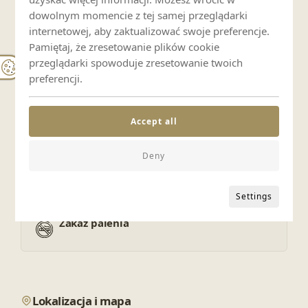
dowolnym momencie z tej samej przeglądarki
internetowej, aby zaktualizować swoje preferencje.
Bezpieczeństwo
Pamiętaj, że zresetowanie plików cookie
przeglądarki spowoduje zresetowanie twoich
Monitoring
preferencji.
Usługi
Accept all
Śniadania
Deny
Zasady pobytu
Settings
Zakaz palenia
Lokalizacja i mapa