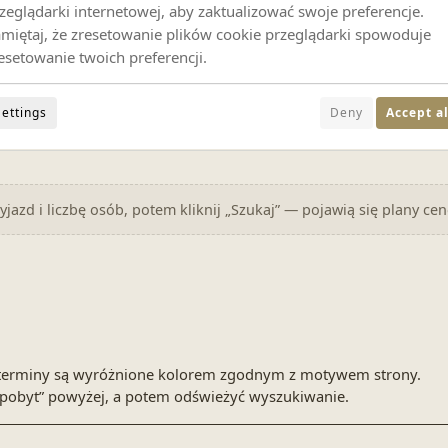
zeglądarki internetowej, aby zaktualizować swoje preferencje.
miętaj, że zresetowanie plików cookie przeglądarki spowoduje
esetowanie twoich preferencji.
Settings
Deny
Accept al
Ustaw daty powyżej
jazd i liczbę osób, potem kliknij „Szukaj” — pojawią się plany ce
ne terminy są wyróżnione kolorem zgodnym z motywem strony.
pobyt” powyżej, a potem odświeżyć wyszukiwanie.