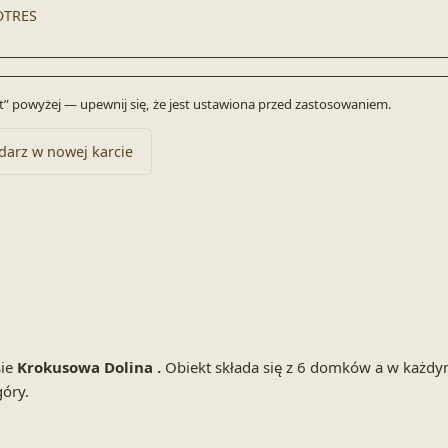
OTRES
byt” powyżej — upewnij się, że jest ustawiona przed zastosowaniem.
darz w nowej karcie
sie
Krokusowa Dolina
.
Obiekt składa się z 6 domków a w każdy
góry.