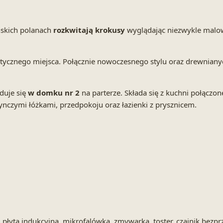
ńskich polanach
rozkwitają krokusy
wyglądając niezwykle malown
ycznego miejsca. Połącznie nowoczesnego stylu oraz drewnianyc
duje się
w domku nr 2
na parterze. Składa się z kuchni połączo
ynczymi łóżkami, przedpokoju oraz łazienki z prysznicem.
łyta indukcyjna, mikrofalówka, zmywarka, toster, czajnik bezprz