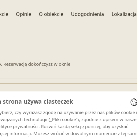
+ 29 zdjęć
kcie
Opinie
O obiekcie
Udogodnienia
Lokalizacja
y. Rezerwację dokończysz w oknie
a strona używa ciasteczek
enowe dla
Krokusowa Dolina Apartament nr 1
.
bierz, czy wyrażasz zgodę na używanie przez nas plików cookie 
wiązanych technologii („Pliki cookie”), zgodnie z opisem w nasze
Goście
lityce prywatności. Rozwiń każdą sekcję poniżej, aby uzyskać
6 gości
ęcej informacji. Możesz wrócić w dowolnym momencie z tej sam