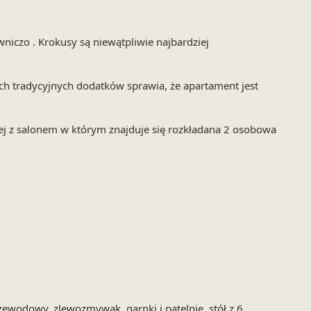
iczo . Krokusy są niewątpliwie najbardziej
h tradycyjnych dodatków sprawia, że apartament jest
nej z salonem w którym znajduje się rozkładana 2 osobowa
ewodowy, zlewozmywak, garnki i patelnie, stół z 6