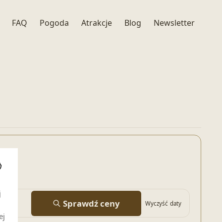
FAQ
Pogoda
Atrakcje
Blog
Newsletter
i
j
Sprawdź ceny
Wyczyść daty
ej