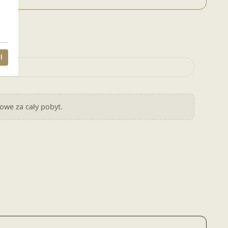
l
nowe za cały pobyt.