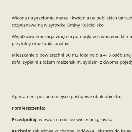
Wiosną na przełomie marca i kwietnia na pobliskich tatrza
rozpoznawalną wizytówką Gminy Kościelisko
Wyjątkowa aranżacja wnętrza pomogła w stworzeniu klimat
przytulny oraz funkcjonalny.
Mieszkanie o powierzchni 50 m2 idealne dla 4- 6 osób znaj
sofa, sypialni z łożem małżeńskim, sypialni z dwoma pojed
Apartament posiada miejsce postojowe obok obiektu.
Pomieszczenia:
Przedpokój:
wieszak na odzież wierzchnią, ławka
Kuchnia:
zabudowa kuchenna, lodówka , ekspres do kawy, p