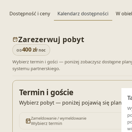
Dostępność i ceny
Kalendarz dostępności
W obie
Zarezerwuj pobyt
400
zł
/ noc
OD
Wybierz termin i gości — poniżej zobaczysz dostępne plan
systemu partnerskiego.
Termin i goście
T
Wybierz pobyt — poniżej pojawią się plany c
Wy
po
Zameldowanie / wymeldowanie
po
Wybierz termin
wi