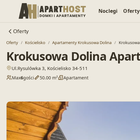
Noclegi
Oferty
Oferty
Oferty
/
Kościelisko
/
Apartamenty Krokusowa Dolina
/
Krokusowa 
Krokusowa Dolina Apar
— otwiera lokalizację w Google Maps
Ul.Rysulówka 3, Kościelisko 34-511
Max
6
gości
50.00 m²
Apartament