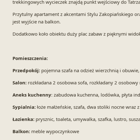
trekkingowych wycieczek znajdą punkt wejściowy do Tatr
Przytulny apartament z akcentami Stylu Zakopiańskiego ora
jest wyjście na balkon.
Dodatkowo koło obiektu duży plac zabaw z pięknymi widok
Pomieszczenia:
Przedpokój:
pojemna szafa na odzież wierzchnią i obuwie, 
Salon:
rozkładana 2 osobowa sofa, rozkładany 2 osobowy nar
Aneks kuchenny
: zabudowa kuchenna, lodówka, płyta ind
Sypialnia:
łoże małżeńskie, szafa, dwa stoliki nocne wraz 
Łazienka:
prysznic, toaleta, umywalka, szafka, lustro, susza
Balkon:
meble wypoczynkowe