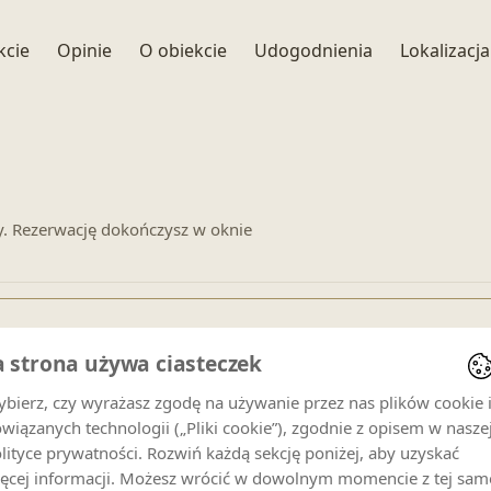
+ 14 zdjęć
kcie
Opinie
O obiekcie
Udogodnienia
Lokalizacja
y. Rezerwację dokończysz w oknie
a strona używa ciasteczek
enowe dla
Apartament Snowbird nr 9
.
bierz, czy wyrażasz zgodę na używanie przez nas plików cookie 
wiązanych technologii („Pliki cookie”), zgodnie z opisem w nasze
Goście
lityce prywatności. Rozwiń każdą sekcję poniżej, aby uzyskać
8 gości
ęcej informacji. Możesz wrócić w dowolnym momencie z tej sam