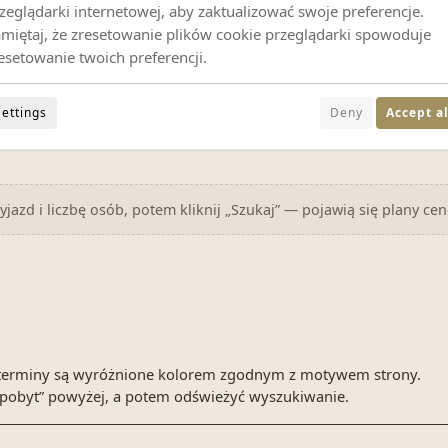
zeglądarki internetowej, aby zaktualizować swoje preferencje.
miętaj, że zresetowanie plików cookie przeglądarki spowoduje
esetowanie twoich preferencji.
Settings
Deny
Accept al
Ustaw daty powyżej
jazd i liczbę osób, potem kliknij „Szukaj” — pojawią się plany ce
ne terminy są wyróżnione kolorem zgodnym z motywem strony.
pobyt” powyżej, a potem odświeżyć wyszukiwanie.