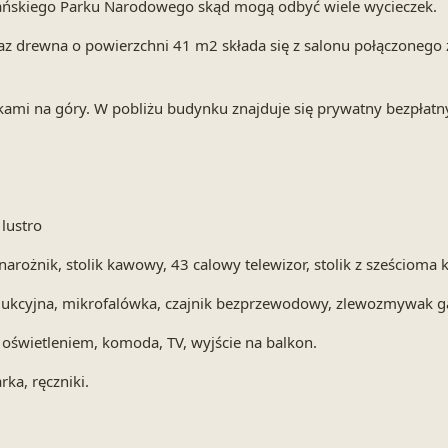
zańskiego Parku Narodowego skąd mogą odbyć wiele wycieczek.
z drewna o powierzchni 41 m2 składa się z salonu połączonego z k
ami na góry. W pobliżu budynku znajduje się prywatny bezpłatn
lustro
ożnik, stolik kawowy, 43 calowy telewizor, stolik z sześcioma k
ukcyjna, mikrofalówka, czajnik bezprzewodowy, zlewozmywak garn
z oświetleniem, komoda, TV, wyjście na balkon.
rka, ręczniki.