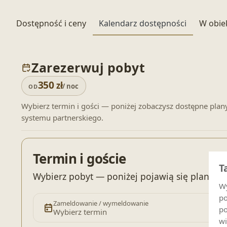
Dostępność i ceny
Kalendarz dostępności
W obie
Zarezerwuj pobyt
350
zł
/ noc
OD
Wybierz termin i gości — poniżej zobaczysz dostępne plan
systemu partnerskiego.
Termin i goście
T
Wybierz pobyt — poniżej pojawią się plany c
Wy
po
Zameldowanie / wymeldowanie
po
Wybierz termin
wi