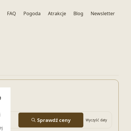
FAQ
Pogoda
Atrakcje
Blog
Newsletter
i
j
Sprawdź ceny
Wyczyść daty
ej