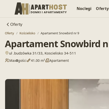
Noclegi
Oferty
Oferty
Oferty
/
Kościelisko
/
Apartament Snowbird nr 9
Apartament Snowbird n
— otwiera lokalizację w Google Maps
ul .budzówka 31/33, Koscielisko 34-511
Max
8
gości
41.00 m²
Apartament