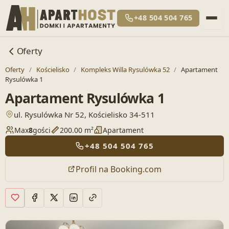
+48 504 504 765
Oferty
Oferty
/
Kościelisko
/
Kompleks Willa Rysulówka 52
/
Apartament
Rysulówka 1
Apartament Rysulówka 1
— otwiera lokalizację w Google Maps
ul. Rysulówka Nr 52, Kościelisko 34-511
Max
8
gości
200.00 m²
Apartament
+48 504 504 765
Profil na Booking.com
Dodaj do ulubionych