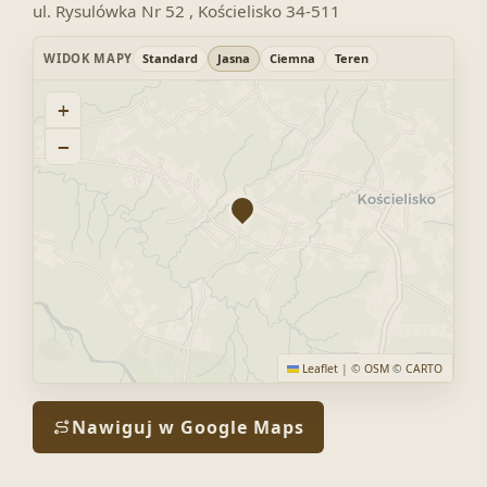
ul. Rysulówka Nr 52 , Kościelisko 34-511
WIDOK MAPY
Standard
Jasna
Ciemna
Teren
+
−
Leaflet
|
©
OSM
©
CARTO
Nawiguj w Google Maps