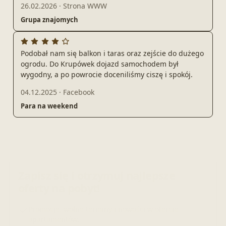
26.02.2026
·
Strona WWW
Grupa znajomych
Podobał nam się balkon i taras oraz zejście do dużego
ogrodu. Do Krupówek dojazd samochodem był
wygodny, a po powrocie doceniliśmy ciszę i spokój.
04.12.2025
·
Facebook
Para na weekend
Zapisz się i otrzymuj najlepsze
oferty na pobyt!
Promocje, wolne terminy i nowości w ofercie
apartamentów.