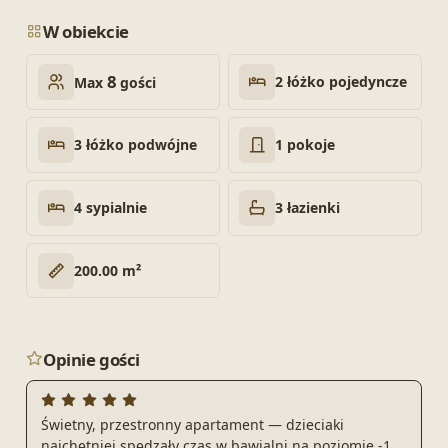
W obiekcie
8
2 łóżko pojedyncze
Max
gości
3 łóżko podwójne
1 pokoje
4 sypialnie
3 łazienki
200.00 m²
Opinie gości
Świetny, przestronny apartament — dzieciaki
najchętniej spędzały czas w bawialni na poziomie -1.