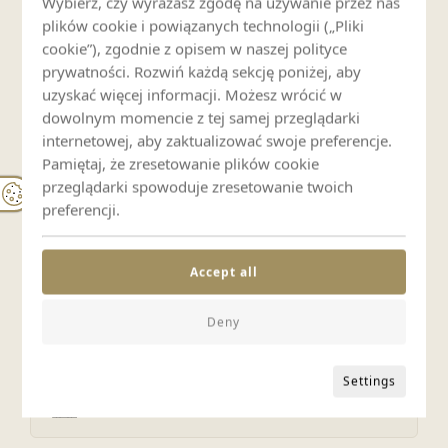
Wybierz, czy wyrażasz zgodę na używanie przez nas
Zestaw do prasowania
plików cookie i powiązanych technologii („Pliki
cookie”), zgodnie z opisem w naszej polityce
prywatności. Rozwiń każdą sekcję poniżej, aby
Kominek
uzyskać więcej informacji. Możesz wrócić w
dowolnym momencie z tej samej przeglądarki
internetowej, aby zaktualizować swoje preferencje.
Widok i lokalizacja
Pamiętaj, że zresetowanie plików cookie
przeglądarki spowoduje zresetowanie twoich
Widok na góry
preferencji.
Accept all
Blisko szlaków
Deny
Parking i transport
Settings
Parking prywatny