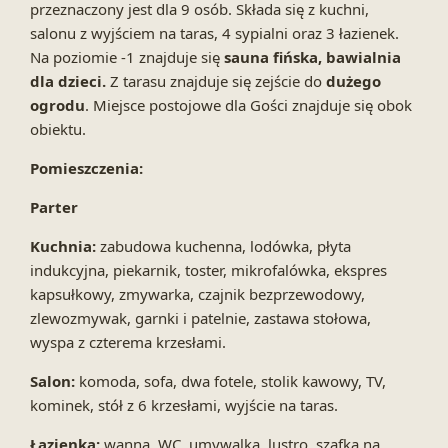
przeznaczony jest dla 9 osób. Składa się z kuchni,
salonu z wyjściem na taras, 4 sypialni oraz 3 łazienek.
Na poziomie -1 znajduje się
sauna fińska, bawialnia
dla dzieci.
Z tarasu znajduje się zejście do
dużego
ogrodu
. Miejsce postojowe dla Gości znajduje się obok
obiektu.
Pomieszczenia:
Parter
Kuchnia:
zabudowa kuchenna, lodówka, płyta
indukcyjna, piekarnik, toster, mikrofalówka, ekspres
kapsułkowy, zmywarka, czajnik bezprzewodowy,
zlewozmywak, garnki i patelnie, zastawa stołowa,
wyspa z czterema krzesłami.
Salon:
komoda, sofa, dwa fotele, stolik kawowy, TV,
kominek, stół z 6 krzesłami, wyjście na taras.
Łazienka:
wanna, WC, umywalka, lustro, szafka na