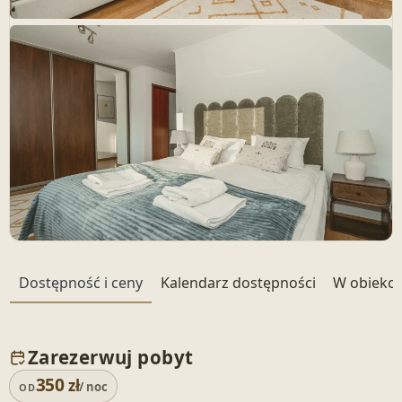
+ 77 zdjęć
Dostępność i ceny
Kalendarz dostępności
W obiekci
Zarezerwuj pobyt
350
zł
/ noc
OD