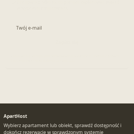
Bez spamu: tylko to, co pomoże zaplanować wyjazd
w wybranej miejscowości.
Adres e-mail
Zapisz się
Zapisując się, akceptujesz otrzymywanie wiadomości marketingowych.
Zapoznaj się z naszą
polityką prywatności
.
ApartHost
Wybierz apartament lub obiekt, sprawdź dostępność i
dokończ rezerwację w sprawdzonym systemie