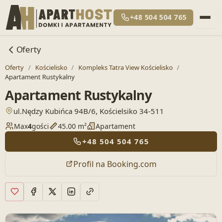
+48 504 504 765
Oferty
Oferty
/
Kościelisko
/
Kompleks Tatra View Kościelisko
/
Apartament Rustykalny
Apartament Rustykalny
— otwiera lokalizację w Google Maps
ul.Nędzy Kubińca 94B/6, Kościelsiko 34-511
Max
4
gości
45.00 m²
Apartament
+48 504 504 765
Profil na Booking.com
Dodaj do ulubionych