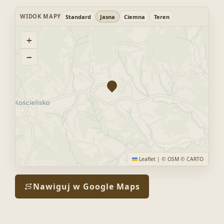
WIDOK MAPY
Standard
Jasna
Ciemna
Teren
+
−
Leaflet
|
©
OSM
©
CARTO
Nawiguj w Google Maps