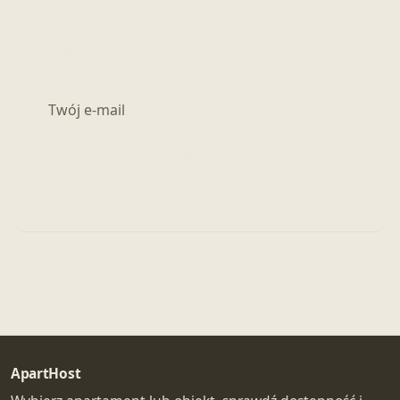
apartamentów.
Bez spamu: tylko to, co pomoże zaplanować wyjazd
w wybranej miejscowości.
Adres e-mail
Zapisz się
Zapisując się, akceptujesz otrzymywanie wiadomości marketingowych.
Zapoznaj się z naszą
polityką prywatności
.
ApartHost