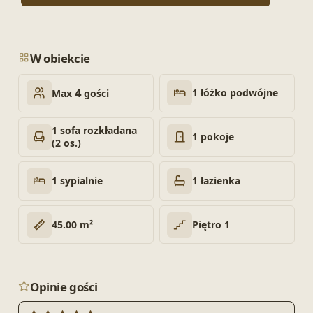
W obiekcie
4
1 łóżko podwójne
Max
gości
1 sofa rozkładana
1 pokoje
(2 os.)
1 sypialnie
1 łazienka
45.00 m²
Piętro 1
Opinie gości