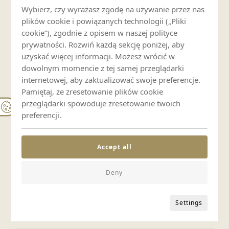
Widok na góry
Wybierz, czy wyrażasz zgodę na używanie przez nas
plików cookie i powiązanych technologii („Pliki
cookie”), zgodnie z opisem w naszej polityce
Blisko wyciągu
prywatności. Rozwiń każdą sekcję poniżej, aby
uzyskać więcej informacji. Możesz wrócić w
dowolnym momencie z tej samej przeglądarki
Blisko szlaków
internetowej, aby zaktualizować swoje preferencje.
Pamiętaj, że zresetowanie plików cookie
przeglądarki spowoduje zresetowanie twoich
Parking i transport
preferencji.
Parking prywatny
Accept all
Deny
Dla rodzin
Łóżeczko dziecięce (odpłatnie)
Settings