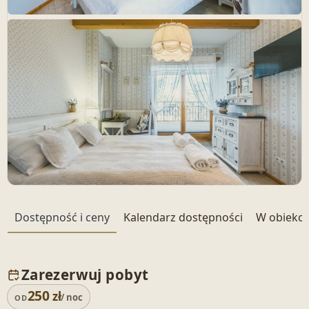
+ 33 zdjęć
Dostępność i ceny
Kalendarz dostępności
W obiekci
Zarezerwuj pobyt
250
zł
/ noc
OD