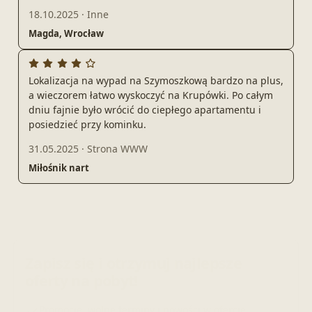
18.10.2025
·
Inne
Magda, Wrocław
Lokalizacja na wypad na Szymoszkową bardzo na plus,
a wieczorem łatwo wyskoczyć na Krupówki. Po całym
dniu fajnie było wrócić do ciepłego apartamentu i
posiedzieć przy kominku.
31.05.2025
·
Strona WWW
Miłośnik nart
Zapisz się i otrzymuj najlepsze
oferty na pobyt!
Promocje, wolne terminy i nowości w ofercie