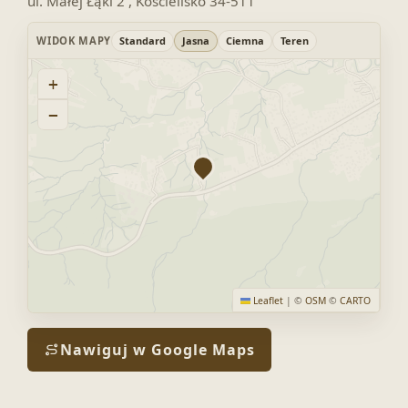
ul. Małej Łąki 2 , Kościelisko 34-511
WIDOK MAPY
Standard
Jasna
Ciemna
Teren
+
−
Leaflet
|
©
OSM
©
CARTO
Nawiguj w Google Maps