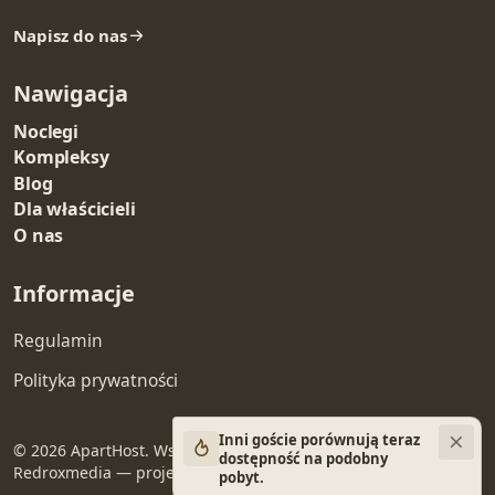
Napisz do nas
Nawigacja
Noclegi
Kompleksy
Blog
Dla właścicieli
O nas
Informacje
Regulamin
Polityka prywatności
Inni goście porównują teraz
© 2026 ApartHost. Wszelkie prawa zastrzeżone.
dostępność na podobny
Redroxmedia — projekt i wykonanie
pobyt.