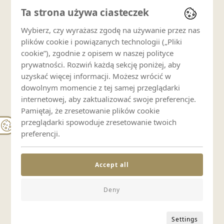
Ta strona używa ciasteczek
Podstawowe kosmetyki
Wybierz, czy wyrażasz zgodę na używanie przez nas
plików cookie i powiązanych technologii („Pliki
cookie”), zgodnie z opisem w naszej polityce
Media i technologia
prywatności. Rozwiń każdą sekcję poniżej, aby
uzyskać więcej informacji. Możesz wrócić w
Wi-Fi
dowolnym momencie z tej samej przeglądarki
internetowej, aby zaktualizować swoje preferencje.
Pamiętaj, że zresetowanie plików cookie
Telewizor
przeglądarki spowoduje zresetowanie twoich
preferencji.
Komfort
Accept all
Ogrzewanie
Deny
Zestaw do prasowania
Settings