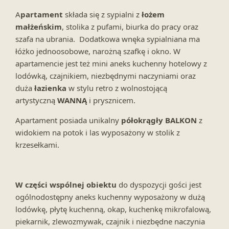
A
partament
składa się z sypialni z
łożem
małżeńskim
, stolika z pufami, biurka do pracy oraz
szafa na ubrania. Dodatkowa wnęka sypialniana ma
łóżko jednoosobowe, narożną szafkę i okno. W
apartamencie jest też mini aneks kuchenny hotelowy z
lodówką, czajnikiem, niezbędnymi naczyniami oraz
duża
łazienka
w stylu retro z wolnostojącą
artystyczną
WANNĄ
i prysznicem.
Apartament posiada unikalny
półokrągły BALKON
z
widokiem na potok i las wyposażony w stolik z
krzesełkami.
W części wspólnej obiektu
do dyspozycji gości jest
ogólnodostępny aneks kuchenny wyposażony w dużą
lodówkę, płytę kuchenną, okap, kuchenkę mikrofalową,
piekarnik, zlewozmywak, czajnik i niezbędne naczynia