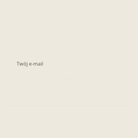
Zapisz się i otrzymuj najlepsze
oferty na pobyt!
Promocje, wolne terminy i nowości w ofercie
apartamentów.
Bez spamu: tylko to, co pomoże zaplanować wyjazd
w wybranej miejscowości.
Adres e-mail
Zapisz się
Zapisując się, akceptujesz otrzymywanie wiadomości marketingowych.
Zapoznaj się z naszą
polityką prywatności
.