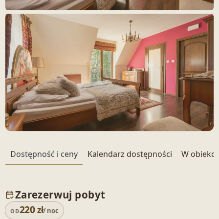
+ 25 zdjęć
Dostępność i ceny
Kalendarz dostępności
W obiekci
Zarezerwuj pobyt
220
zł
/ noc
OD