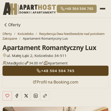
+48 504 504 765
Oferty
Oferty
/
Kościelisko
/
Rezydencja Dwa Niedźwiedzie nad potokiem
Zakopane
/
Apartament Romantyczny Lux
Apartament Romantyczny Lux
— otwiera lokalizację w Google Maps
ul. Małej Łąki 2, Kościelisko 34-511
Max
3
gości
34.00 m²
Apartament
+48 504 504 765
Profil na Booking.com
Dodaj do ulubionych