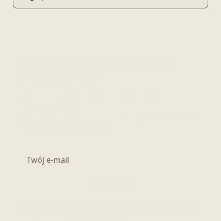
Zapisz się i otrzymuj najlepsze
oferty na pobyt!
Promocje, wolne terminy i nowości w ofercie
apartamentów.
Bez spamu: tylko to, co pomoże zaplanować wyjazd
w wybranej miejscowości.
Adres e-mail
Zapisz się
Zapisując się, akceptujesz otrzymywanie wiadomości marketingowych.
Zapoznaj się z naszą
polityką prywatności
.