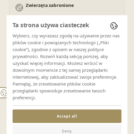
Zwierzęta zabronione
Ta strona używa ciasteczek
Wellness i rekreacja
Wybierz, czy wyrażasz zgodę na używanie przez nas
Sauna
plików cookie i powiązanych technologii („Pliki
cookie”), zgodnie z opisem w naszej polityce
prywatności. Rozwiń każdą sekcję poniżej, aby
Basen
uzyskać więcej informacji. Możesz wrócić w
dowolnym momencie z tej samej przeglądarki
internetowej, aby zaktualizować swoje preferencje.
Usługi
Pamiętaj, że zresetowanie plików cookie
przeglądarki spowoduje zresetowanie twoich
preferencji.
Śniadania
Accept all
Zasady pobytu
Deny
Zakaz palenia