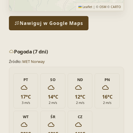
Leaflet
|
©
OSM
©
CARTO
Nawiguj w Google Maps
Pogoda (7 dni)
Źródło:
MET Norway
PT
SO
ND
PN
17°C
14°C
12°C
16°C
3 m/s
2 m/s
2 m/s
2 m/s
WT
ŚR
CZ