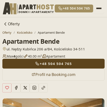
+48 504 504 765
Oferty
Oferty
/
Kościelisko
/
Apartament Bende
Apartament Bende
— otwiera lokalizację w Google Maps
ul. Nędzy Kubińca 206 a/B4, Kościelisko 34-511
Max
4
gości
40.00 m²
Apartament
+48 504 504 765
Profil na Booking.com
Dodaj do ulubionych