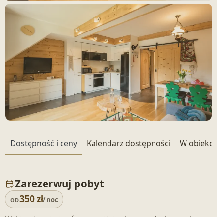
+ 22 zdjęć
Dostępność i ceny
Kalendarz dostępności
W obiekci
Zarezerwuj pobyt
350
zł
/ noc
OD