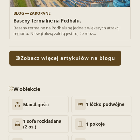
BLOG — ZAKOPANE
Baseny Termalne na Podhalu.
Baseny termalne na Podhalu są jedną z większych atrakcji
regionu. Niewątpliwą zaletą jest to, że moż…
Zobacz więcej artykułów na blogu
W obiekcie
4
1 łóżko podwójne
Max
gości
1 sofa rozkładana
1 pokoje
(2 os.)