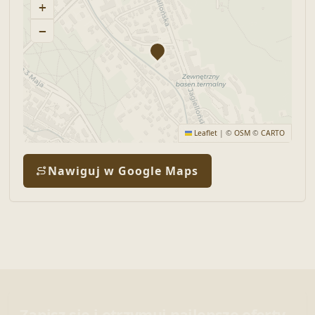
+
−
Leaflet
|
©
OSM
©
CARTO
Nawiguj w Google Maps
Zapisz się i otrzymuj najlepsze oferty