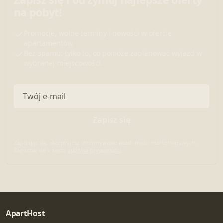
na pobyt!
Promocje, wolne terminy i nowości w ofercie
apartamentów.
Bez spamu: tylko to, co pomoże zaplanować wyjazd w
wybranej miejscowości.
Adres e-mail
Zapisz się
Zapisując się, akceptujesz otrzymywanie wiadomości marketingowych.
Zapoznaj się z naszą
polityką prywatności
.
ApartHost