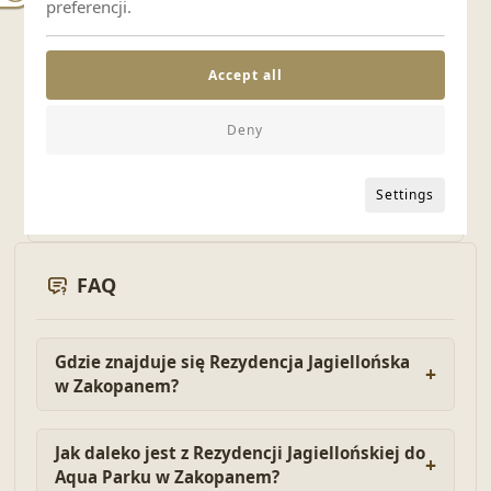
Apartament Nad Strumykiem
preferencji.
4 os.
36.00 m²
1 pok.
1 łaz.
Accept all
Deny
250
PLN
OD
Sprawdź ofertę
Settings
FAQ
Gdzie znajduje się Rezydencja Jagiellońska
w Zakopanem?
Jak daleko jest z Rezydencji Jagiellońskiej do
Aqua Parku w Zakopanem?