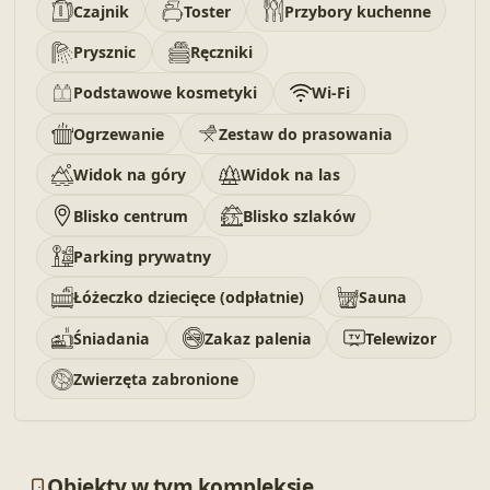
Czajnik
Toster
Przybory kuchenne
Prysznic
Ręczniki
Podstawowe kosmetyki
Wi-Fi
Ogrzewanie
Zestaw do prasowania
Widok na góry
Widok na las
Blisko centrum
Blisko szlaków
Parking prywatny
Łóżeczko dziecięce (odpłatnie)
Sauna
Śniadania
Zakaz palenia
Telewizor
Zwierzęta zabronione
Obiekty w tym kompleksie