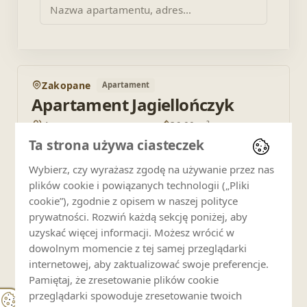
POLECAMY
Zakopane
Apartament
Dodaj do
Apartament Jagiellończyk
4 os.
36.00 m²
Ta strona używa ciasteczek
1 pok.
1 łaz.
Wybierz, czy wyrażasz zgodę na używanie przez nas
plików cookie i powiązanych technologii („Pliki
250
cookie”), zgodnie z opisem w naszej polityce
PLN
OD
prywatności. Rozwiń każdą sekcję poniżej, aby
Sprawdź ofertę
uzyskać więcej informacji. Możesz wrócić w
dowolnym momencie z tej samej przeglądarki
POLECAMY
internetowej, aby zaktualizować swoje preferencje.
Pamiętaj, że zresetowanie plików cookie
Zakopane
Apartament
Dodaj do
przeglądarki spowoduje zresetowanie twoich