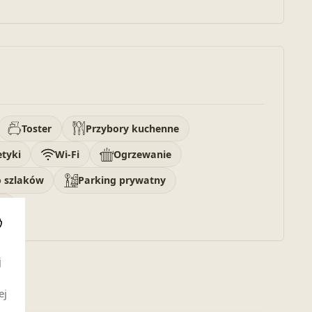
Toster
Przybory kuchenne
tyki
Wi-Fi
Ogrzewanie
o szlaków
Parking prywatny
or
i
j
ej