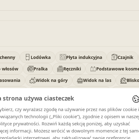
uchenny
Lodówka
Płyta indukcyjna
Czajnik
o włosów
Pralka
Ręczniki
Podstawowe kosme
rasowania
Widok na góry
Widok na las
Blisk
w dla dzieci
Śniadania
Zakaz palenia
Telewiz
a strona używa ciasteczek
bierz, czy wyrażasz zgodę na używanie przez nas plików cookie 
wiązanych technologii („Pliki cookie”), zgodnie z opisem w nasze
lityce prywatności. Rozwiń każdą sekcję poniżej, aby uzyskać
ęcej informacji. Możesz wrócić w dowolnym momencie z tej sam
zeglądarki internetowej, aby zaktualizować swoje preferencje.