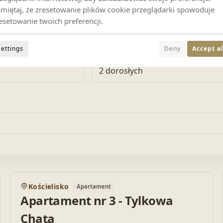
miętaj, że zresetowanie plików cookie przeglądarki spowoduje
esetowanie twoich preferencji.
ub przeszukaj listę poniżej.
Settings
Deny
Accept al
GOŚCIE
2 dorosłych
POLECAMY
Kościelisko
Apartament
j do ulubionych
Dodaj d
Apartament nr 3 - Tylkowa
Chata