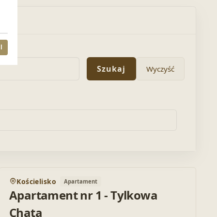
l
Szukaj
Wyczyść
POLECAMY
Kościelisko
Apartament
o ulubionych
Dodaj do ul
Apartament nr 1 - Tylkowa
Chata