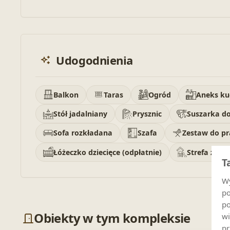
Udogodnienia
Balkon
Taras
Ogród
Aneks k
Stół jadalniany
Prysznic
Suszarka d
Sofa rozkładana
Szafa
Zestaw do p
Łóżeczko dziecięce (odpłatnie)
Strefa zaba
T
Wy
po
po
Obiekty w tym kompleksie
wi
pr