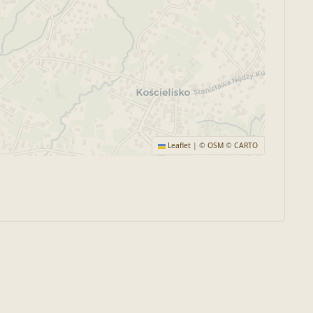
Leaflet
|
©
OSM
©
CARTO