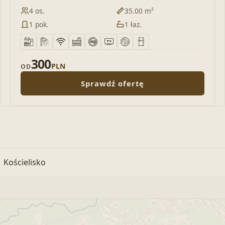
4 os.
35.00 m²
1 pok.
1 łaz.
300
PLN
OD
Sprawdź ofertę
 Kościelisko