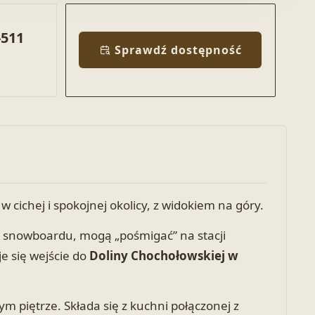
-511
Sprawdź dostępność
w cichej i spokojnej okolicy, z widokiem na góry.
h i snowboardu, mogą „pośmigać” na stacji
je się wejście do
Doliny Chochołowskiej w
m piętrze. Składa się z kuchni połączonej z