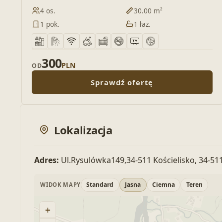
4 os.
30.00 m²
1 pok.
1 łaz.
300
PLN
OD
Sprawdź ofertę
Lokalizacja
Adres:
Ul.Rysulówka149,34-511 Kościelisko, 34-511
Standard
Jasna
Ciemna
Teren
WIDOK MAPY
+