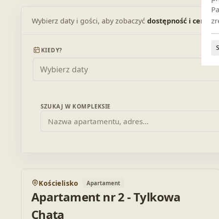
Pa
zr
Wybierz daty i gości, aby zobaczyć
dostępność i ceny
, l
KIEDY?
SZUKAJ W KOMPLEKSIE
POLECAMY
Kościelisko
Apartament
Doda
Apartament nr 2 - Tylkowa
Chata