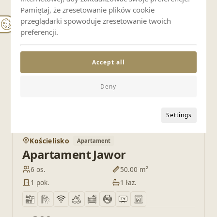
Dodaj do
Apartament Szafran II
Pamiętaj, że zresetowanie plików cookie
przeglądarki spowoduje zresetowanie twoich
4 os.
50.00 m²
preferencji.
1 pok.
—
Accept all
250
PLN
OD
Deny
Sprawdź ofertę
Settings
POLECAMY
Kościelisko
Apartament
Dodaj do
Apartament Jawor
6 os.
50.00 m²
1 pok.
1 łaz.