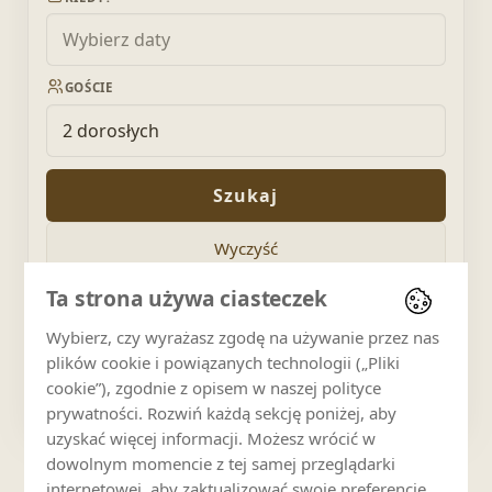
GOŚCIE
2 dorosłych
Szukaj
Wyczyść
Ta strona używa ciasteczek
SZUKAJ W KOMPLEKSIE
Wybierz, czy wyrażasz zgodę na używanie przez nas
plików cookie i powiązanych technologii („Pliki
cookie”), zgodnie z opisem w naszej polityce
prywatności. Rozwiń każdą sekcję poniżej, aby
uzyskać więcej informacji. Możesz wrócić w
POLECAMY
dowolnym momencie z tej samej przeglądarki
Kościelisko
internetowej, aby zaktualizować swoje preferencje.
Apartament