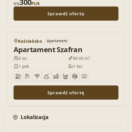
300
PLN
OD
Sprawdź ofertę
POLECAMY
Kościelisko
Apartament
Dodaj do
Apartament Szafran
6 os.
80.00 m²
1 pok.
1 łaz.
Sprawdź ofertę
Lokalizacja