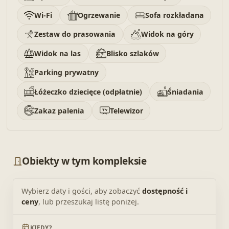
Wi-Fi
Ogrzewanie
Sofa rozkładana
Zestaw do prasowania
Widok na góry
Widok na las
Blisko szlaków
Parking prywatny
Łóżeczko dziecięce (odpłatnie)
Śniadania
Zakaz palenia
Telewizor
Obiekty w tym kompleksie
Wybierz daty i gości, aby zobaczyć
dostępność i
ceny
, lub przeszukaj listę poniżej.
KIEDY?