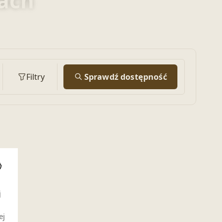
rach
Filtry
Sprawdź dostępność
i
j
ej