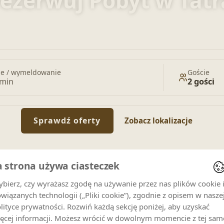
ezerwuj Pobyt w Tat
Zarezerwuj apartamenty, domki i pokoje
e / wymeldowanie
Goście
rmin
2 gości
Sprawdź oferty
Zobacz lokalizacje
a strona używa ciasteczek
bierz, czy wyrażasz zgodę na używanie przez nas plików cookie 
wiązanych technologii („Pliki cookie”), zgodnie z opisem w nasze
lityce prywatności. Rozwiń każdą sekcję poniżej, aby uzyskać
ęcej informacji. Możesz wrócić w dowolnym momencie z tej sam