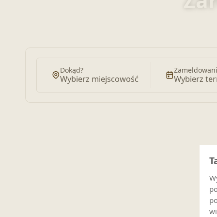
Zar
Dokąd?
Zameldowani
Wybierz miejscowość
Wybierz te
T
Wy
po
po
wi