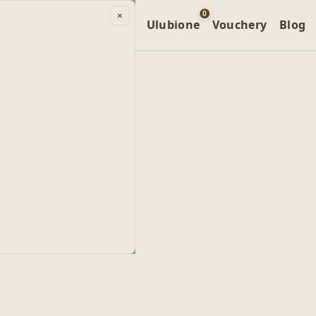
0
×
 specjalne
Kompleksy
Ulubione
Vouchery
Blog
 w
Zapisz się
znaj się z naszą