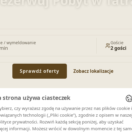
ezerwuj Pobyt w Tat
Zarezerwuj apartamenty, domki i pokoje
e / wymeldowanie
Goście
rmin
2 gości
Sprawdź oferty
Zobacz lokalizacje
a strona używa ciasteczek
bierz, czy wyrażasz zgodę na używanie przez nas plików cookie 
wiązanych technologii („Pliki cookie”), zgodnie z opisem w nasze
lityce prywatności. Rozwiń każdą sekcję poniżej, aby uzyskać
ęcej informacji. Możesz wrócić w dowolnym momencie z tej sam