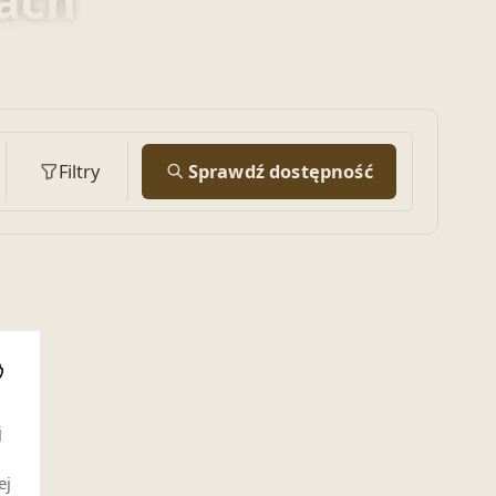
rach
Filtry
Sprawdź dostępność
i
j
ej