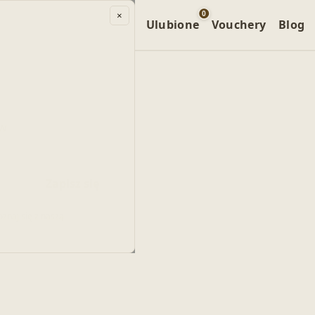
0
×
 specjalne
Kompleksy
Ulubione
Vouchery
Blog
 w
Zapisz się
znaj się z naszą