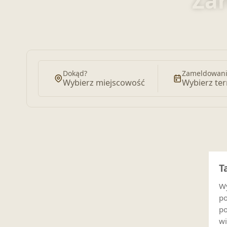
Zar
Dokąd?
Zameldowani
Wybierz miejscowość
Wybierz te
T
Wy
po
po
wi