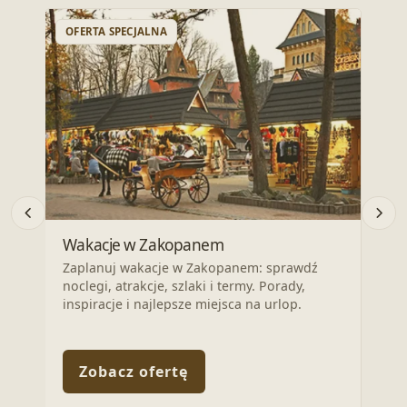
OFERTA SPECJALNA
OFE
Wrz
Wakacje w Zakopanem
Odkr
Zaplanuj wakacje w Zakopanem: sprawdź
nocl
noclegi, atrakcje, szlaki i termy. Porady,
Zapl
inspiracje i najlepsze miejsca na urlop.
Zobacz ofertę
Z