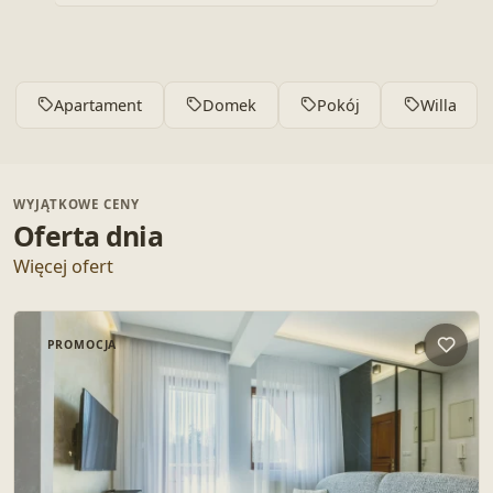
Apartament
Domek
Pokój
Willa
WYJĄTKOWE CENY
Oferta dnia
Więcej ofert
PROMOCJA
Dodaj 