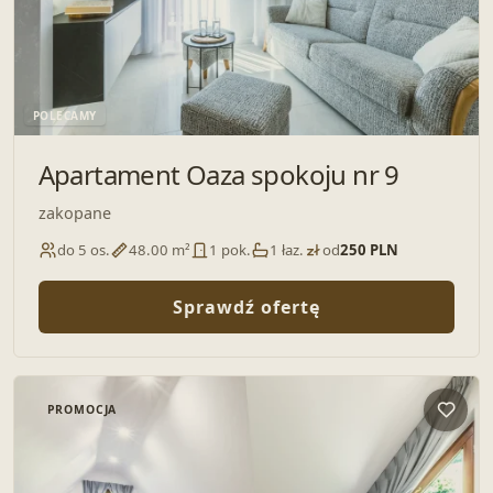
POLECAMY
Apartament Oaza spokoju nr 9
zakopane
do 5 os.
48.00 m²
1 pok.
1 łaz.
od
250 PLN
Sprawdź ofertę
PROMOCJA
Dodaj 