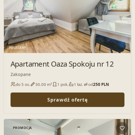
POLECAMY
Apartament Oaza Spokoju nr 12
Zakopane
do 5 os.
30.00 m²
1 pok.
1 łaz.
od
250 PLN
Sprawdź ofertę
PROMOCJA
Dodaj 