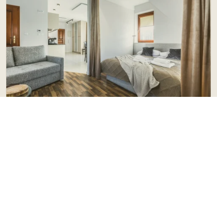
POLECAMY
Apartament Oaza Spokoju nr 10
Zakopane
do 6 os.
48.00 m²
1 pok.
1 łaz.
od
350 PLN
Sprawdź ofertę