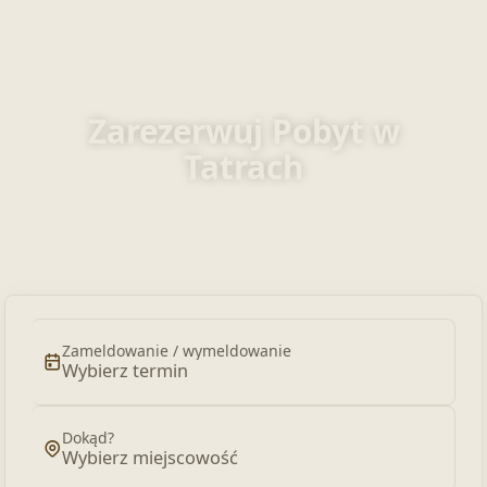
Zarezerwuj Pobyt w
Tatrach
Zarezerwuj apartamenty, domki i
pokoje
Zameldowanie / wymeldowanie
Wybierz termin
Dokąd?
Wybierz miejscowość