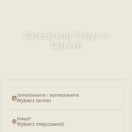
Zarezerwuj Pobyt w
Tatrach
Zarezerwuj apartamenty, domki i
pokoje
Zameldowanie / wymeldowanie
Wybierz termin
Dokąd?
Wybierz miejscowość