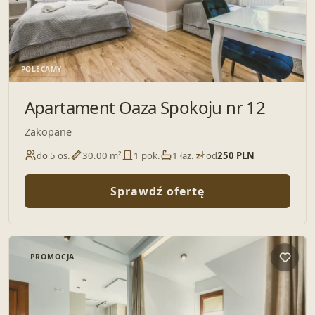
POLECAMY
Apartament Oaza Spokoju nr 12
Zakopane
do 5 os.
30.00 m²
1 pok.
1 łaz.
od
250 PLN
Sprawdź ofertę
PROMOCJA
Dodaj 