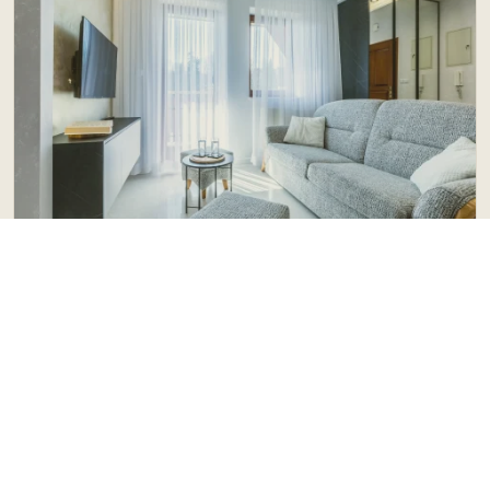
POLECAMY
Apartament Oaza spokoju nr 9
zakopane
do 5 os.
48.00 m²
1 pok.
1 łaz.
od
250 PLN
Sprawdź ofertę