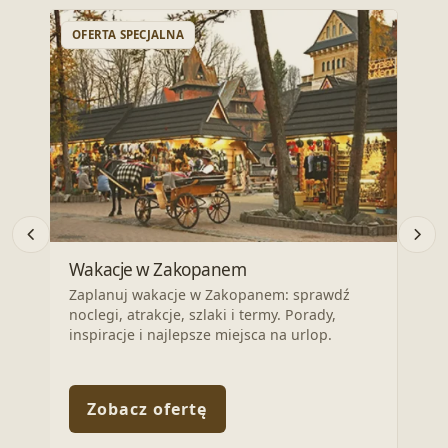
OFERTA SPECJALNA
OFE
Wrz
Wakacje w Zakopanem
Odkr
Zaplanuj wakacje w Zakopanem: sprawdź
nocl
noclegi, atrakcje, szlaki i termy. Porady,
Zapl
inspiracje i najlepsze miejsca na urlop.
Zobacz ofertę
Z