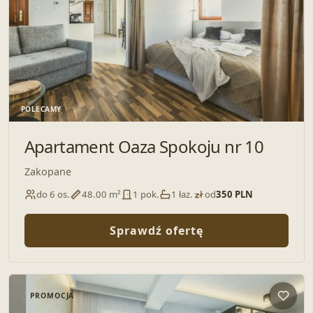
POLECAMY
Apartament Oaza Spokoju nr 10
Zakopane
do 6 os.
48.00 m²
1 pok.
1 łaz.
od
350 PLN
Sprawdź ofertę
PROMOCJA
Dodaj 