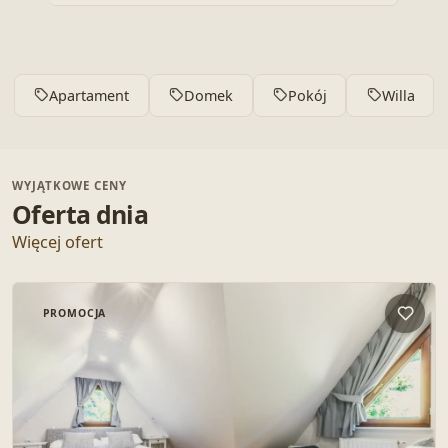
Apartament
Domek
Pokój
Willa
WYJĄTKOWE CENY
Oferta dnia
Więcej ofert
PROMOCJA
Dodaj 