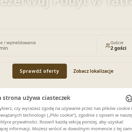
ezerwuj Pobyt w Tat
Zarezerwuj apartamenty, domki i pokoje
e / wymeldowanie
Goście
rmin
2 gości
Sprawdź oferty
Zobacz lokalizacje
a strona używa ciasteczek
bierz, czy wyrażasz zgodę na używanie przez nas plików cookie 
wiązanych technologii („Pliki cookie”), zgodnie z opisem w nasze
lityce prywatności. Rozwiń każdą sekcję poniżej, aby uzyskać
ęcej informacji. Możesz wrócić w dowolnym momencie z tej sam