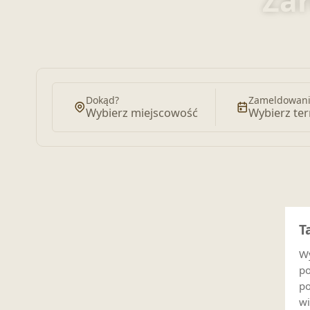
Zar
Dokąd?
Zameldowani
Wybierz miejscowość
Wybierz te
T
Wy
po
po
wi