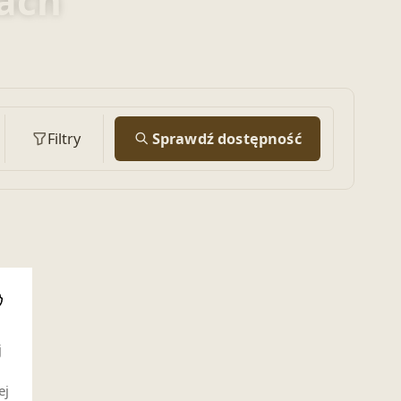
rach
Filtry
Sprawdź dostępność
i
j
ej