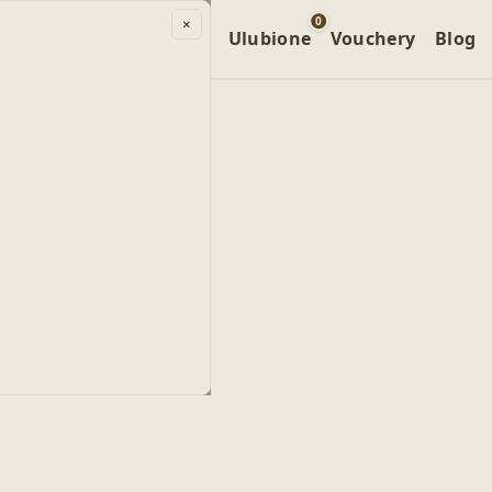
0
×
 specjalne
Kompleksy
Ulubione
Vouchery
Blog
 w
Zapisz się
znaj się z naszą