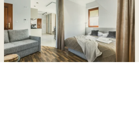
POLECAMY
Apartament Oaza Spokoju nr 10
Zakopane
do 6 os.
48.00 m²
1 pok.
1 łaz.
od
350 PLN
Sprawdź ofertę