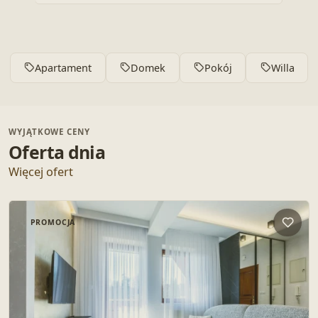
Apartament
Domek
Pokój
Willa
WYJĄTKOWE CENY
Oferta dnia
Więcej ofert
PROMOCJA
Dodaj 