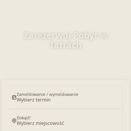
Zarezerwuj Pobyt w
Tatrach
Zarezerwuj apartamenty, domki i
pokoje
Zameldowanie / wymeldowanie
Wybierz termin
Dokąd?
Wybierz miejscowość