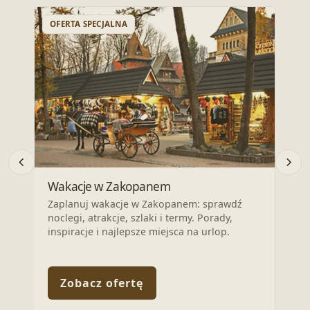
OFERTA SPECJALNA
OFE
Wrz
Wakacje w Zakopanem
Odkr
Zaplanuj wakacje w Zakopanem: sprawdź
nocl
noclegi, atrakcje, szlaki i termy. Porady,
Zapl
inspiracje i najlepsze miejsca na urlop.
Zobacz ofertę
Z