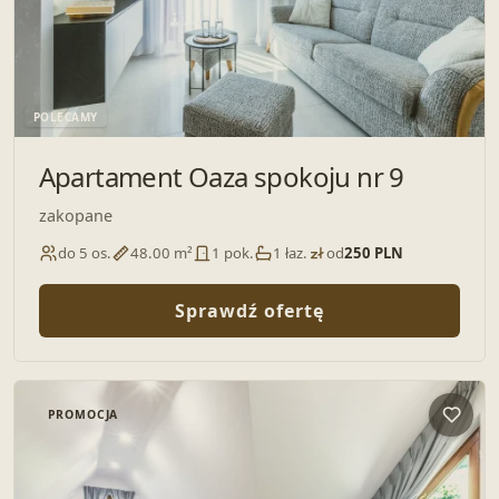
POLECAMY
Apartament Oaza spokoju nr 9
zakopane
do 5 os.
48.00 m²
1 pok.
1 łaz.
od
250 PLN
Sprawdź ofertę
PROMOCJA
Dodaj 