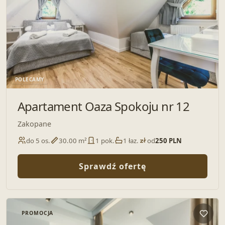
POLECAMY
Apartament Oaza Spokoju nr 12
Zakopane
do 5 os.
30.00 m²
1 pok.
1 łaz.
od
250 PLN
Sprawdź ofertę
PROMOCJA
Dodaj 